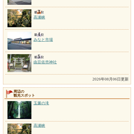
高瀬峡
みなと市場
由豆佐売神社
2026年08月06日更新
周辺の
観光スポット
玉簾の滝
高瀬峡