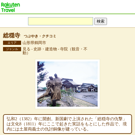
総穏寺
つぶやき・クチコミ
山形県鶴岡市
エリア
見る - 史跡・建造物 - 寺院（観音・不
ジャンル
動）
弘和2（1382）年に開創。新国劇で上演された「総穏寺の仇撃」
は文化8（1811）年にここで起きた実話をもとにした作品で、境
内には土屋両義士の仇討銅像が建っている。