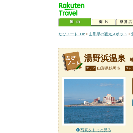
たびノートTOP
>
山形県の観光スポット
>
湯野浜温泉
山形県鶴岡市
エリア
ジャ
写真をもっと見る