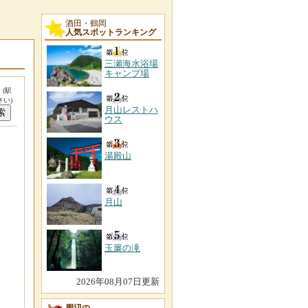
酒田・鶴岡
人気スポットランキング
三瀬海水浴場
キャンプ場
。
(駅
い)
月山レストハ
ウス
湯殿山
月山
玉簾の滝
2026年08月07日更新