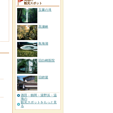
周辺の
観光スポット
玉簾の滝
高瀬峡
鳥海湖
旧白崎医院
旧鐙屋
酒田・鶴岡・湯野浜・温
海の
観光スポットをもっと見
る