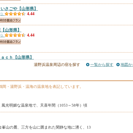
 いさごや
【山形県】
件）
4.44
屋
【山形県】
件）
4.44
ｅａｃｈ
【山形県】
）
4.4
湯野浜温泉周辺の宿を探す
一覧から探す
地図か
湯
【山形県】
件）
4.39
鶴岡・湯野浜・温海の温泉地を表記しています。
ＴＥＬ
【山形県】
9件）
4.37
風光明媚な温泉地で、天喜年間（1053～58年）頃
県】
）
4.3
金峯山の麓、三方を山に囲まれた閑静な地に湧く、13