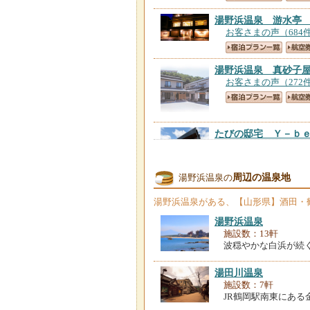
湯野浜温泉 游水亭
お客さまの声（684
湯野浜温泉 真砂子
お客さまの声（272
たびの邸宅 Ｙ－ｂ
お客さまの声（15件
周辺の温泉地
湯野浜温泉の
奥湯野浜温泉 龍の
お客さまの声（663
湯野浜温泉
がある、【山形県】酒田・
湯野浜温泉
ＫＡＭＥＹＡ ＨＯ
施設数：13軒
お客さまの声（125
波穏やかな白浜が続く
湯田川温泉
湯野浜ホテル
【山形
施設数：7軒
お客さまの声（46件
JR鶴岡駅南東にある