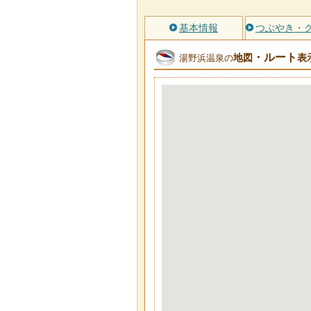
基本情報
つぶやき・
・ルート
地図
表
湯野浜温泉の