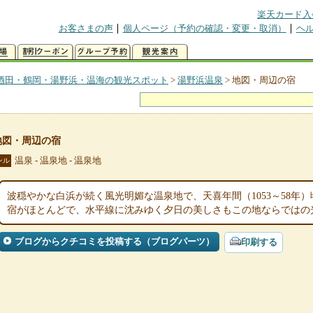
楽天カード入
お客さまの声
個人ページ（予約の確認・変更・取消）
ヘ
酒田・鶴岡・湯野浜・温海の観光スポット
>
湯野浜温泉
>
地図・周辺の宿
地図・周辺の宿
温泉 - 温泉地 - 温泉地
ンル
波穏やかな白浜が続く風光明媚な温泉地で、天喜年間（1053～58年
宿がほとんどで、水平線に沈みゆく夕日の美しさもこの地ならではの
ブログからクチコミを投稿する（ブログパーツ）
印刷する