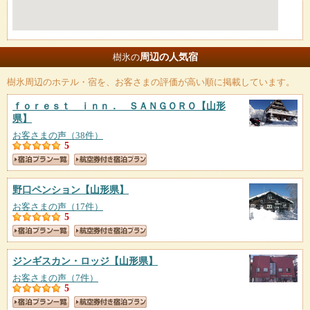
周辺の人気宿
樹氷の
樹氷
周辺のホテル・宿を、お客さまの評価が高い順に掲載しています。
ｆｏｒｅｓｔ ｉｎｎ． ＳＡＮＧＯＲＯ
【山形
県】
お客さまの声（38件）
5
野口ペンション
【山形県】
お客さまの声（17件）
5
ジンギスカン・ロッジ
【山形県】
お客さまの声（7件）
5