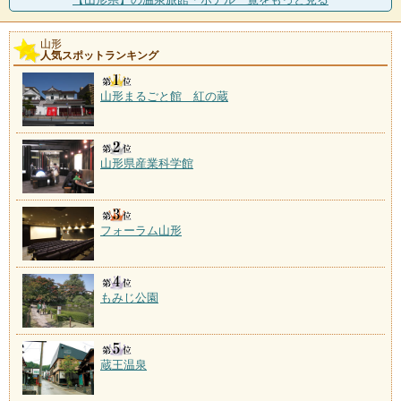
黒沢温泉は、昭和45年開湯田園の中の静かな温泉で蔵
王と上山の間に位置し
山形
人気スポットランキング
中桜田温泉
施設数：1軒
山形まるごと館 紅の蔵
山形県産業科学館
フォーラム山形
もみじ公園
蔵王温泉