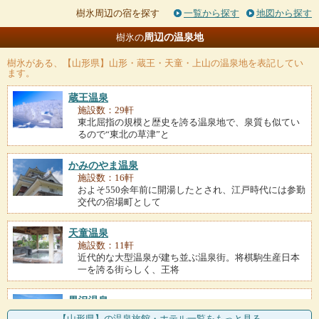
樹氷周辺の宿を探す
一覧から探す
地図から探す
周辺の温泉地
樹氷の
樹氷
がある、【山形県】山形・蔵王・天童・上山の温泉地を表記してい
ます。
蔵王温泉
施設数：29軒
東北屈指の規模と歴史を誇る温泉地で、泉質も似てい
るので“東北の草津”と
かみのやま温泉
施設数：16軒
およそ550余年前に開湯したとされ、江戸時代には参勤
交代の宿場町として
天童温泉
施設数：11軒
近代的な大型温泉が建ち並ぶ温泉街。将棋駒生産日本
一を誇る街らしく、王将
黒沢温泉
施設数：2軒
【山形県】の温泉旅館・ホテル一覧をもっと見る