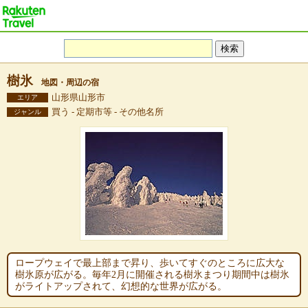
樹氷
地図・周辺の宿
山形県山形市
エリア
買う - 定期市等 - その他名所
ジャンル
ロープウェイで最上部まで昇り、歩いてすぐのところに広大な
樹氷原が広がる。毎年2月に開催される樹氷まつり期間中は樹氷
がライトアップされて、幻想的な世界が広がる。