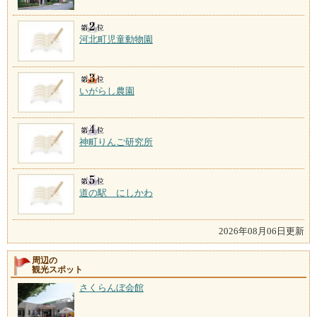
河北町児童動物園
いがらし農園
神町りんご研究所
道の駅 にしかわ
2026年08月06日更新
周辺の
観光スポット
さくらんぼ会館