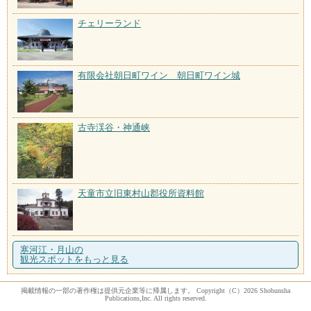
チェリーランド
有限会社朝日町ワイン 朝日町ワイン城
古寺渓谷・神通峡
天童市立旧東村山郡役所資料館
寒河江・月山の
観光スポットをもっと見る
掲載情報の一部の著作権は提供元企業等に帰属します。 Copyright（C）2026 Shobunsha
Publications,Inc. All rights reserved.