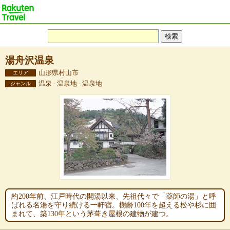
湯舟沢温泉
山形県村山市
エリア
温泉 - 温泉地 - 温泉地
ジャンル
約200年前、江戸時代の開湯以来、先祖代々で「薬師の湯」と呼
ばれる名湯を守り続ける一軒宿。樹齢100年を超える松や杉に囲
まれて、築130年という茅葺き屋根の建物が建つ。