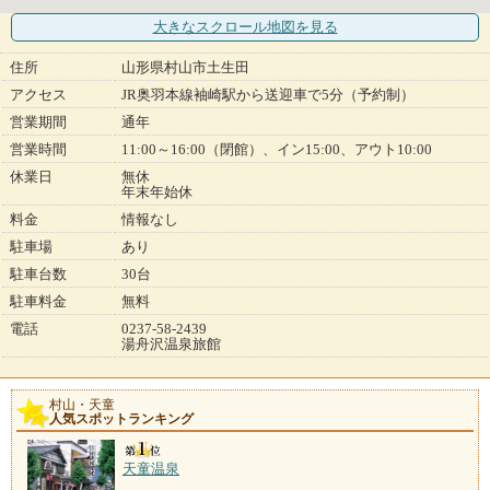
大きなスクロール地図
を見る
住所
山形県村山市土生田
アクセス
JR奥羽本線袖崎駅から送迎車で5分（予約制）
営業期間
通年
営業時間
11:00～16:00（閉館）、イン15:00、アウト10:00
休業日
無休
年末年始休
料金
情報なし
駐車場
あり
駐車台数
30台
駐車料金
無料
電話
0237-58-2439
湯舟沢温泉旅館
村山・天童
人気スポットランキング
天童温泉