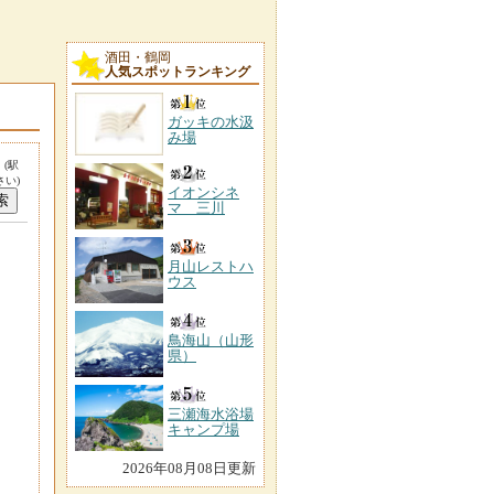
酒田・鶴岡
人気スポットランキング
ガッキの水汲
み場
。
(駅
い)
イオンシネ
マ 三川
月山レストハ
ウス
鳥海山（山形
県）
三瀬海水浴場
キャンプ場
2026年08月08日更新