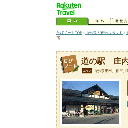
たびノートTOP
>
山形県の観光スポット
>
宿
道の駅 庄
山形県東田川郡三川
エリア