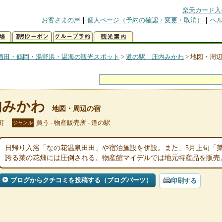
楽天カード入
お客さまの声
個人ページ（予約の確認・変更・取消）
ヘ
酒田・鶴岡・湯野浜・温海の観光スポット
>
道の駅 庄内みかわ
>
地図・周
内みかわ
地図・周辺の宿
町
買う - 物産販売所 - 道の駅
ジャンル
日帰り入浴「なの花温泉田田」や宿泊施設を併設。また、5月上旬「
誇る菜の花畑には圧倒される。物産館マイデルでは地元特産品を販売
ブログからクチコミを投稿する（ブログパーツ）
印刷する