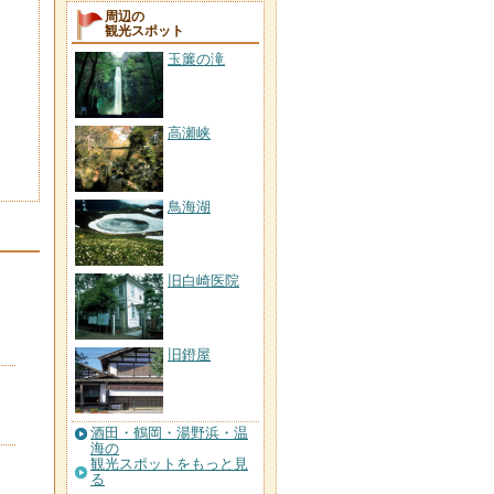
周辺の
観光スポット
玉簾の滝
高瀬峡
鳥海湖
旧白崎医院
旧鐙屋
酒田・鶴岡・湯野浜・温
海の
観光スポットをもっと見
る