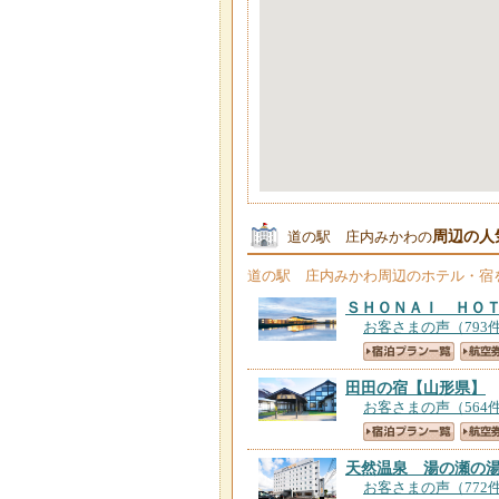
周辺の人
道の駅 庄内みかわの
道の駅 庄内みかわ
周辺のホテル・宿
ＳＨＯＮＡＩ ＨＯ
お客さまの声（793
田田の宿
【山形県】
お客さまの声（564
天然温泉 湯の瀬の
お客さまの声（772