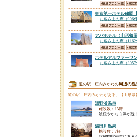
東京第一ホテル鶴岡
お客さまの声（996
アパホテル〈山形鶴
お客さまの声（116
ホテルアルファーワ
お客さまの声（305
ホテルルートイン鶴
周辺の温
道の駅 庄内みかわの
お客さまの声（130
道の駅 庄内みかわ
がある、【山形県
ホテルステイ・イン
湯野浜温泉
お客さまの声（670
施設数：13軒
波穏やかな白浜が続く
湯田川温泉
ホテル・キューズ鶴
施設数：7軒
お客さまの声（122
JR鶴岡駅南東にある