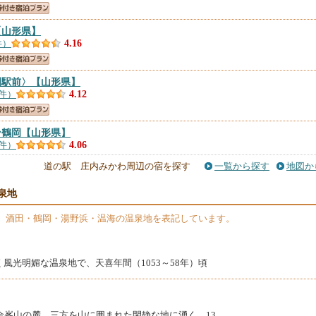
【山形県】
件）
4.16
岡駅前〉
【山形県】
2件）
4.12
ン鶴岡
【山形県】
7件）
4.06
道の駅 庄内みかわ周辺の宿を探す
一覧から探す
地図か
岡駅前
【山形県】
泉地
0件）
4
】酒田・鶴岡・湯野浜・温海の温泉地を表記しています。
山王プラザプレミアアネックス
【山形県】
件）
3.96
風光明媚な温泉地で、天喜年間（1053～58年）頃
岡駅前店／ＨＯＴＥＬ ＣＵＥＳ
【山形県】
件）
3.35
金峯山の麓、三方を山に囲まれた閑静な地に湧く、13