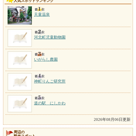
人気スポットランキング
天童温泉
河北町児童動物園
いがらし農園
神町りんご研究所
道の駅 にしかわ
2026年08月06日更新
周辺の