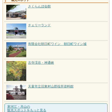
観光スポット
さくらんぼ会館
チェリーランド
有限会社朝日町ワイン 朝日町ワイン城
古寺渓谷・神通峡
天童市立旧東村山郡役所資料館
寒河江・月山の
観光スポットをもっと見る