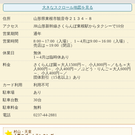
大きなスクロール地図
を見る
住所
山形県東根市観音寺２１３４－８
アクセス
JR山形新幹線さくらんぼ東根駅からタクシーで10分
営業期間
通年
営業時間
8:00～17:00（入場）、1～4月は9:00～16:00（入場）、
売店は～19:00（閉店）
休業日
無休
1～4月は臨時休あり
料金
さくらんぼ園＝大人1500円～、小人800円～／もも＝大
人800円～、小人400円～／ぶどう・りんご＝大人600円
～、小人400円～／
団体割引（15名以上）あり
カード利用
利用不可
駐車場
あり
駐車台数
30台
駐車料金
無料
電話
0237-44-2881
村山・天童