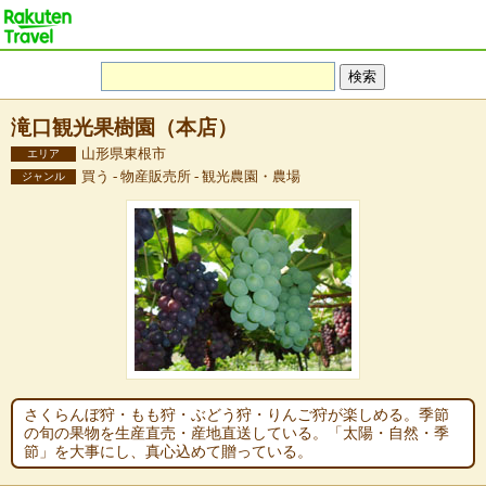
滝口観光果樹園（本店）
山形県東根市
エリア
買う - 物産販売所 - 観光農園・農場
ジャンル
さくらんぼ狩・もも狩・ぶどう狩・りんご狩が楽しめる。季節
の旬の果物を生産直売・産地直送している。「太陽・自然・季
節」を大事にし、真心込めて贈っている。