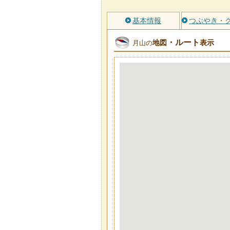
基本情報
つぶやき・
・ルート
地図
表示
月山の