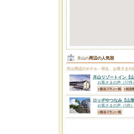
周辺の人気宿
月山の
月山
周辺のホテル・宿を、お客さまの
月山リゾートイン
【
お客さまの声（57件
ロッヂやつなみ
【山
お客さまの声（5件