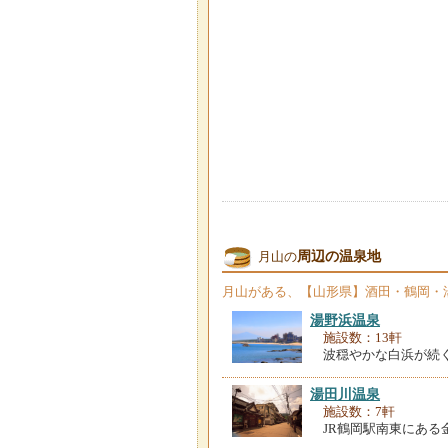
周辺の温泉地
月山の
月山
がある、【山形県】酒田・鶴岡・
湯野浜温泉
施設数：13軒
波穏やかな白浜が続く
湯田川温泉
施設数：7軒
JR鶴岡駅南東にある