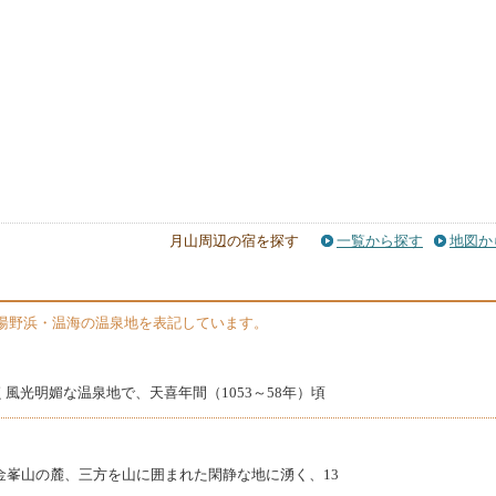
月山周辺の宿を探す
一覧から探す
地図か
湯野浜・温海の温泉地を表記しています。
風光明媚な温泉地で、天喜年間（1053～58年）頃
金峯山の麓、三方を山に囲まれた閑静な地に湧く、13