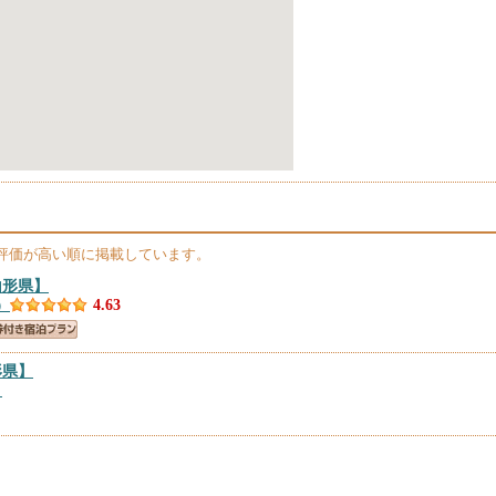
評価が高い順に掲載しています。
山形県】
）
4.63
形県】
）