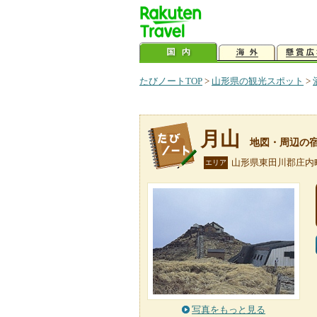
たびノートTOP
>
山形県の観光スポット
>
月山
地図・周辺の
山形県東田川郡庄内
エリア
写真をもっと見る