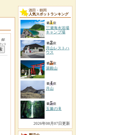
酒田・鶴岡
人気スポットランキング
三瀬海水浴場
キャンプ場
。
(駅
い)
月山レストハ
ウス
湯殿山
月山
玉簾の滝
2026年08月07日更新