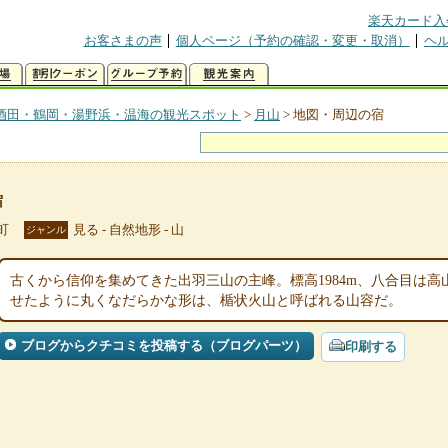
楽天カード入
お客さまの声
個人ページ（予約の確認・変更・取消）
ヘ
酒田・鶴岡・湯野浜・温海の観光スポット
>
月山
>
地図・周辺の宿
宿
町
見る - 自然地形 - 山
ジャンル
古くから信仰を集めてきた出羽三山の主峰。標高1984m、八合目は
せたように丸くなだらかな形は、楯状火山と呼ばれる山容だ。
ブログからクチコミを投稿する（ブログパーツ）
印刷する