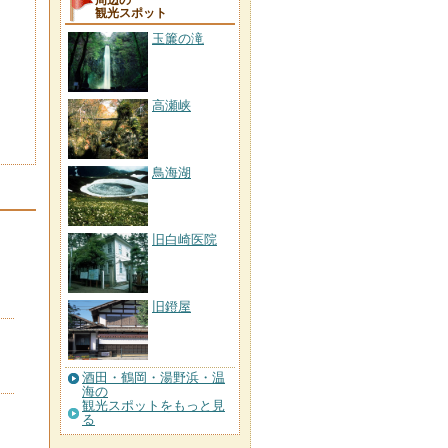
周辺の
観光スポット
玉簾の滝
高瀬峡
鳥海湖
旧白崎医院
旧鐙屋
酒田・鶴岡・湯野浜・温
海の
観光スポットをもっと見
る