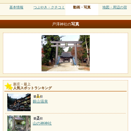
基本情報
つぶやき・クチコミ
動画・写真
地図・周辺の宿
写真
戸澤神社の
新庄・最上
人気スポットランキング
銀山温泉
山の神神社