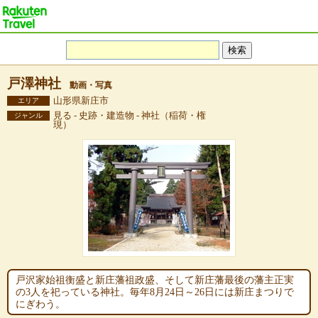
戸澤神社
動画・写真
山形県新庄市
エリア
見る - 史跡・建造物 - 神社（稲荷・権
ジャンル
現）
戸沢家始祖衡盛と新庄藩祖政盛、そして新庄藩最後の藩主正実
の3人を祀っている神社。毎年8月24日～26日には新庄まつりで
にぎわう。