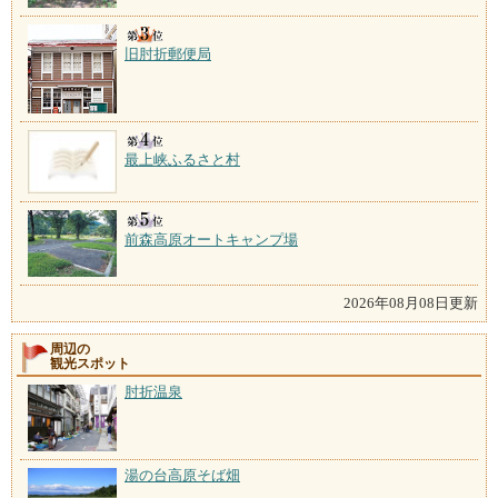
旧肘折郵便局
最上峡ふるさと村
前森高原オートキャンプ場
2026年08月08日更新
周辺の
観光スポット
肘折温泉
湯の台高原そば畑