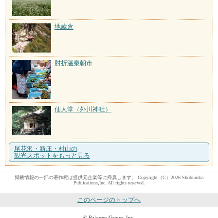
地蔵倉
肘折温泉朝市
仙人堂（外川神社）
尾花沢・新庄・村山の
観光スポットをもっと見る
掲載情報の一部の著作権は提供元企業等に帰属します。 Copyright（C）2026 Shobunsha
Publications,Inc. All rights reserved.
このページのトップへ
© Rakuten Group, Inc.