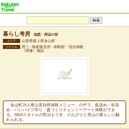
暮らし考房
地図・周辺の宿
山形県最上郡金山町
エリア
買う - 物産販売所 - 体験館・宿泊体験
ジャンル
（研修）施設
「金山町28人衆山里自然体験メニュー」の中で、藍染め・杉染
め・パンパイプ作り・森づくりチェンソーアート体験ができ
る。B&Bスタイルの民泊もでき、のんびりと里山の暮らしに触
れられる。