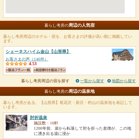
周辺の人気宿
暮らし考房の
暮らし考房
周辺のホテル・宿を、お客さまの評価が高い順に掲載してい
ます。
シェーネスハイム金山
【山形県】
お客さまの声（146件）
4.53
暮らし考房周辺の宿を探す
一覧から探す
地図から探す
周辺の温泉地
暮らし考房の
暮らし考房
がある、【山形県】尾花沢・新庄・村山の温泉地を表記して
います。
肘折温泉
施設数：16軒
1200年前、崖から転落して肘を折った老僧が、この地
に湧き出る湯に浸か