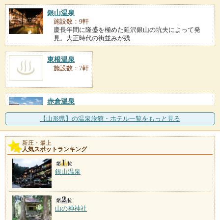
銀山温泉
施設数：9軒
慶長年間に隆盛を極めた延沢銀山の坑夫によって発
見。大正時代の街並みが残
東根温泉
施設数：7軒
赤倉温泉
施設数：5軒
小国川沿いに宿が並ぶ。慈覚大師の発見により開湯し
【山形県】の温泉旅館・ホテル一覧をもっと見る
たといわれる。昭和中期
新庄・最上
瀬見温泉
人気スポットランキング
施設数：5軒
弁慶が義経の子に産湯を使わせたとの伝説が残り、今
銀山温泉
も湯治場の名残が漂う。
山の神神社