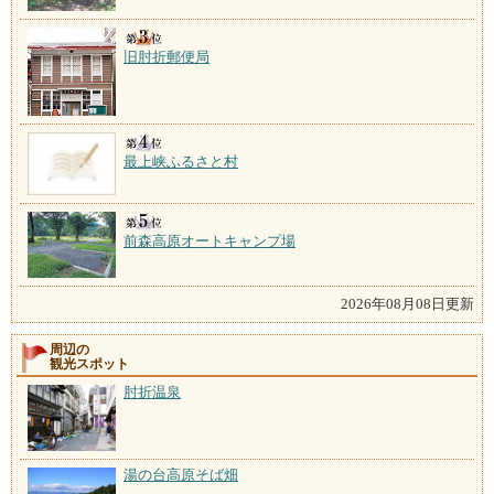
旧肘折郵便局
最上峡ふるさと村
前森高原オートキャンプ場
2026年08月08日更新
周辺の
観光スポット
肘折温泉
湯の台高原そば畑