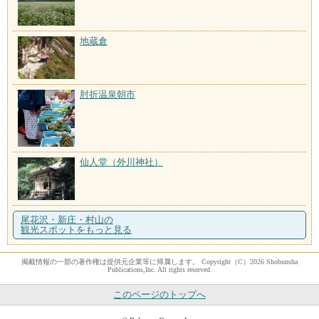
地蔵倉
肘折温泉朝市
仙人堂（外川神社）
尾花沢・新庄・村山の
観光スポットをもっと見る
掲載情報の一部の著作権は提供元企業等に帰属します。 Copyright（C）2026 Shobunsha
Publications,Inc. All rights reserved.
このページのトップへ