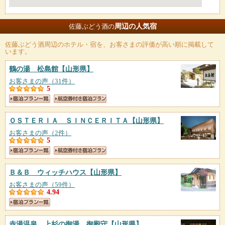
周辺の人気宿
佐藤ぶどう酒の
佐藤ぶどう酒
周辺のホテル・宿を、お客さまの評価が高い順に掲載して
います。
鶴の湯 松島館
【山形県】
お客さまの声（31件）
5
ＯＳＴＥＲＩＡ ＳＩＮＣＥＲＩＴＡ
【山形県】
お客さまの声（2件）
5
Ｂ＆Ｂ ウィッチハウス
【山形県】
お客さまの声（59件）
4.94
赤湯温泉 上杉の御湯 御殿守
【山形県】