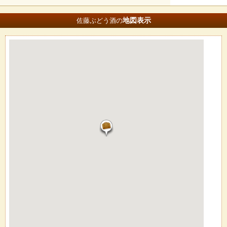
地図
表示
佐藤ぶどう酒の