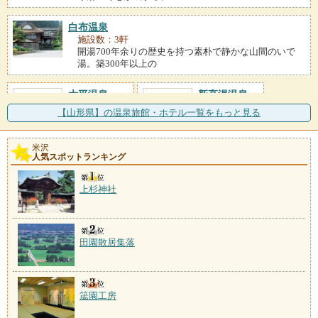
白布温泉
施設数：3軒
開湯700年余りの歴史を持つ素朴で静かな山間のいで
湯。築300年以上の
大平温泉
新高湯温泉
施設数：1軒
施設数：1軒
【山形県】の温泉旅館・ホテル一覧をもっと見る
米沢
人気スポットランキング
上杉神社
田園散居集落
筬園工房