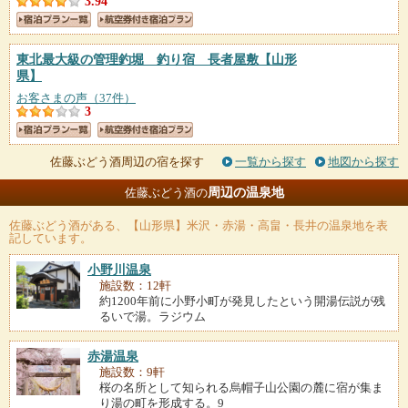
3.94
東北最大級の管理釣堀 釣り宿 長者屋敷
【山形
県】
お客さまの声（37件）
3
佐藤ぶどう酒周辺の宿を探す
一覧から探す
地図から探す
周辺の温泉地
佐藤ぶどう酒の
佐藤ぶどう酒
がある、【山形県】米沢・赤湯・高畠・長井の温泉地を表
記しています。
小野川温泉
施設数：12軒
約1200年前に小野小町が発見したという開湯伝説が残
るいで湯。ラジウム
赤湯温泉
施設数：9軒
桜の名所として知られる烏帽子山公園の麓に宿が集ま
り湯の町を形成する。9