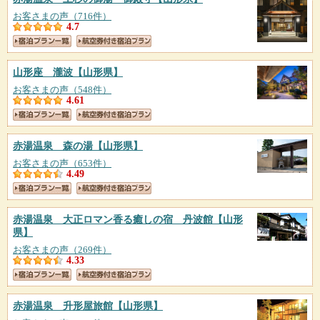
お客さまの声（716件）
4.7
山形座 瀧波
【山形県】
お客さまの声（548件）
4.61
赤湯温泉 森の湯
【山形県】
お客さまの声（653件）
4.49
赤湯温泉 大正ロマン香る癒しの宿 丹波館
【山形
県】
お客さまの声（269件）
4.33
赤湯温泉 升形屋旅館
【山形県】