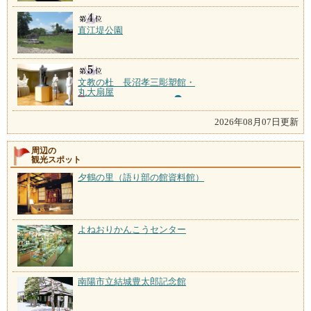
直江堤公園
文教の杜 長沼孝三彫塑館・
丸大扇屋
2026年08月07日更新
周辺の
観光スポット
夕鶴の里（語り部の館資料館）
よねおりかんこうセンター
南陽市立結城豊太郎記念館