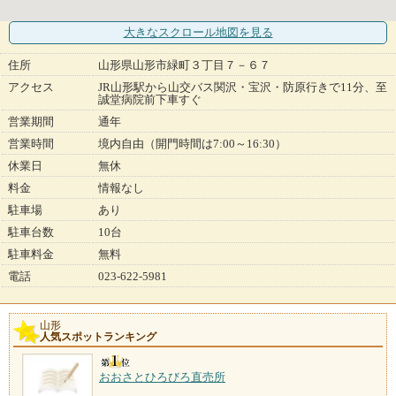
大きなスクロール地図
を見る
住所
山形県山形市緑町３丁目７－６７
アクセス
JR山形駅から山交バス関沢・宝沢・防原行きで11分、至
誠堂病院前下車すぐ
営業期間
通年
営業時間
境内自由（開門時間は7:00～16:30）
休業日
無休
料金
情報なし
駐車場
あり
駐車台数
10台
駐車料金
無料
電話
023-622-5981
山形
人気スポットランキング
おおさとひろびろ直売所