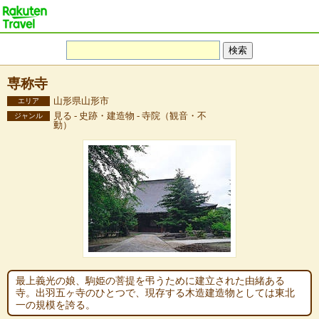
専称寺
山形県山形市
エリア
見る - 史跡・建造物 - 寺院（観音・不
ジャンル
動）
最上義光の娘、駒姫の菩提を弔うために建立された由緒ある
寺。出羽五ヶ寺のひとつで、現存する木造建造物としては東北
一の規模を誇る。