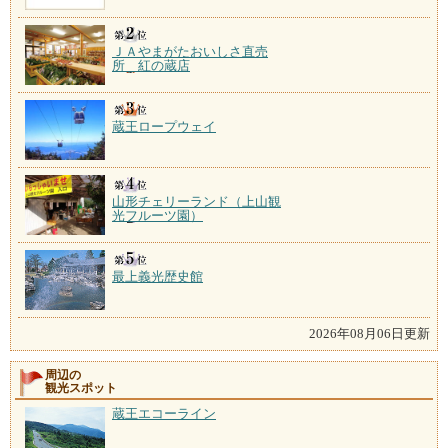
ＪＡやまがたおいしさ直売
所 紅の蔵店
蔵王ロープウェイ
山形チェリーランド（上山観
光フルーツ園）
最上義光歴史館
2026年08月06日更新
周辺の
観光スポット
蔵王エコーライン