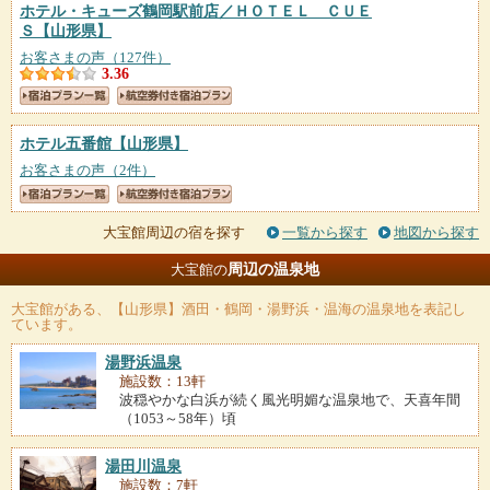
ホテル・キューズ鶴岡駅前店／ＨＯＴＥＬ ＣＵＥ
Ｓ
【山形県】
お客さまの声（127件）
3.36
ホテル五番館
【山形県】
お客さまの声（2件）
大宝館周辺の宿を探す
一覧から探す
地図から探す
周辺の温泉地
大宝館の
大宝館
がある、【山形県】酒田・鶴岡・湯野浜・温海の温泉地を表記し
ています。
湯野浜温泉
施設数：13軒
波穏やかな白浜が続く風光明媚な温泉地で、天喜年間
（1053～58年）頃
湯田川温泉
施設数：7軒