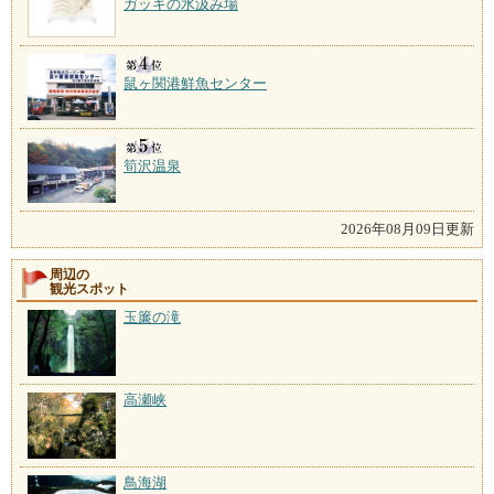
ガッキの水汲み場
鼠ヶ関港鮮魚センター
筍沢温泉
2026年08月09日更新
周辺の
観光スポット
玉簾の滝
高瀬峡
鳥海湖