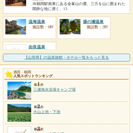
JR鶴岡駅南東にある金峯山の麓、三方を山に囲まれた
閑静な地に湧く、13
温海温泉
湯の瀬温泉
施設数：6軒
施設数：2軒
由良温泉
施設数：2軒
【山形県】の温泉旅館・ホテル一覧をもっと見る
酒田・鶴岡
人気スポットランキング
三瀬海水浴場キャンプ場
大山上池・下池