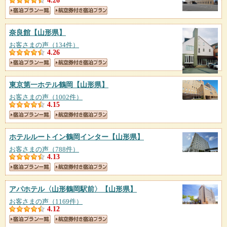
4.26
奈良館
【山形県】
お客さまの声（134件）
4.26
東京第一ホテル鶴岡
【山形県】
お客さまの声（1002件）
4.15
ホテルルートイン鶴岡インター
【山形県】
お客さまの声（788件）
4.13
アパホテル〈山形鶴岡駅前〉
【山形県】
お客さまの声（1169件）
4.12