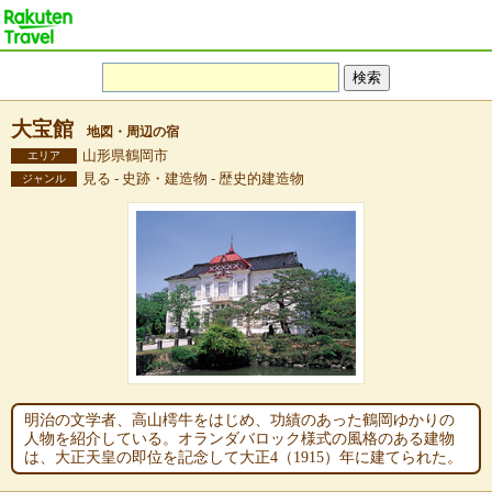
大宝館
地図・周辺の宿
山形県鶴岡市
エリア
見る - 史跡・建造物 - 歴史的建造物
ジャンル
明治の文学者、高山樗牛をはじめ、功績のあった鶴岡ゆかりの
人物を紹介している。オランダバロック様式の風格のある建物
は、大正天皇の即位を記念して大正4（1915）年に建てられた。