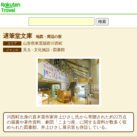
遅筆堂文庫
地図・周辺の宿
山形県東置賜郡川西町
エリア
見る - 文化施設 - 図書館
ジャンル
川西町出身の直木賞作家井上ひさし氏から寄贈された約22万点
の蔵書や著作資料、劇団「こまつ座」に関する資料が数多く収
められた図書館。井上ひさし展示室も併設している。