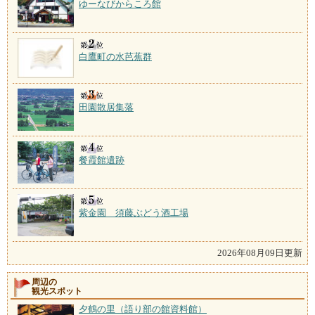
ゆーなびからころ館
白鷹町の水芭蕉群
田園散居集落
餐霞館遺跡
紫金園 須藤ぶどう酒工場
2026年08月09日更新
周辺の
観光スポット
夕鶴の里（語り部の館資料館）