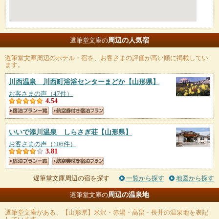
周辺の人気宿
遅筆堂文庫の
遅筆堂文庫
周辺のホテル・宿を、お客さまの評価が高い順に掲載してい
ます。
川西温泉 川西町浴浴センターまどか
【山形県】
お客さまの声（47件）
4.54
いいで添川温泉 しらさぎ荘
【山形県】
お客さまの声（106件）
3.81
遅筆堂文庫周辺の宿を探す
一覧から探す
地図から探す
周辺の温泉地
遅筆堂文庫の
遅筆堂文庫
がある、【山形県】米沢・赤湯・高畠・長井の温泉地を表記