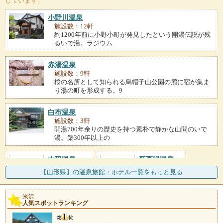
しています。
小野川温泉
施設数：12軒
約1200年前に小野小町が発見したという開湯伝説が残
るいで湯。ラジウム
赤湯温泉
施設数：9軒
桜の名所として知られる烏帽子山公園の麓に宿が集ま
り湯の町を形成する。9
白布温泉
施設数：3軒
開湯700年余りの歴史を持つ素朴で静かな山間のいで
湯。築300年以上の
大平温泉
新高湯温泉
施設数：1軒
施設数：1軒
【山形県】の温泉旅館・ホテル一覧をもっと見る
米沢
人気スポットランキング