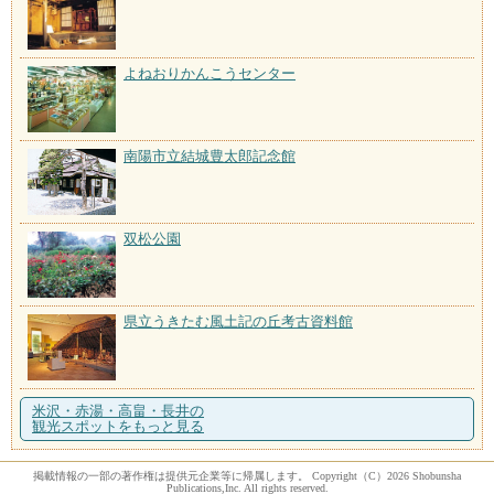
よねおりかんこうセンター
南陽市立結城豊太郎記念館
双松公園
県立うきたむ風土記の丘考古資料館
米沢・赤湯・高畠・長井の
観光スポットをもっと見る
掲載情報の一部の著作権は提供元企業等に帰属します。 Copyright（C）2026 Shobunsha
Publications,Inc. All rights reserved.