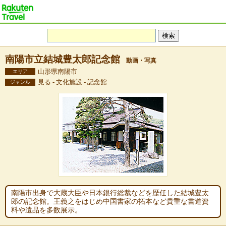
南陽市立結城豊太郎記念館
動画・写真
山形県南陽市
エリア
見る - 文化施設 - 記念館
ジャンル
南陽市出身で大蔵大臣や日本銀行総裁などを歴任した結城豊太
郎の記念館。王義之をはじめ中国書家の拓本など貴重な書道資
料や遺品を多数展示。