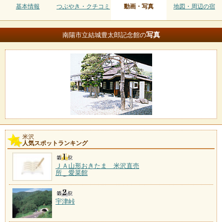
基本情報
つぶやき・クチコミ
動画・写真
地図・周辺の宿
写真
南陽市立結城豊太郎記念館の
米沢
人気スポットランキング
ＪＡ山形おきたま 米沢直売
所 愛菜館
宇津峠