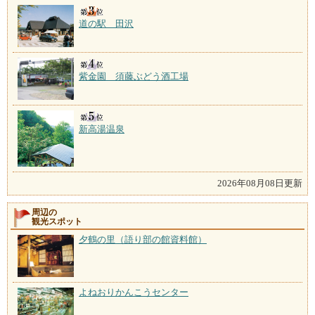
道の駅 田沢
紫金園 須藤ぶどう酒工場
新高湯温泉
2026年08月08日更新
周辺の
観光スポット
夕鶴の里（語り部の館資料館）
よねおりかんこうセンター