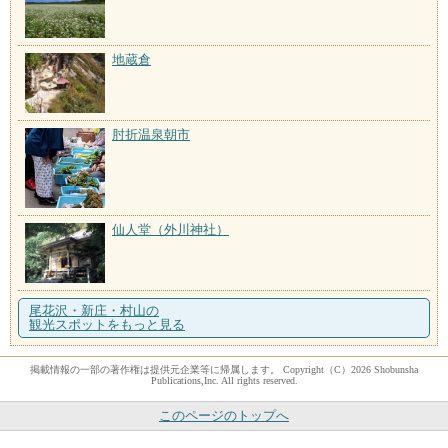
地蔵倉
肘折温泉朝市
仙人堂（外川神社）
尾花沢・新庄・村山の
観光スポットをもっと見る
掲載情報の一部の著作権は提供元企業等に帰属します。 Copyright（C）2026 Shobunsha
Publications,Inc. All rights reserved.
このページのトップへ