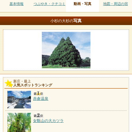
基本情報
つぶやき・クチコミ
動画・写真
地図・周辺の宿
写真
小杉の大杉の
新庄・最上
人気スポットランキング
赤倉温泉
女甑山の大カツラ