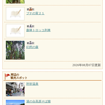
ブナの実２１
森林トロッコ列車
幻想の森
2026年08月07日更新
周辺の
観光スポット
肘折温泉
湯の台高原そば畑