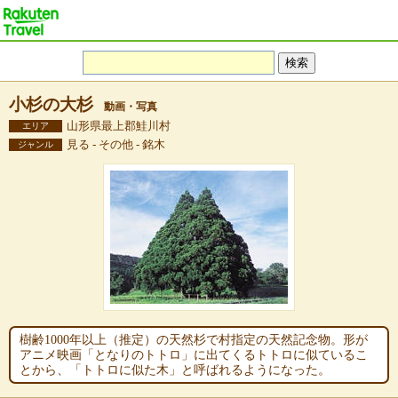
小杉の大杉
動画・写真
山形県最上郡鮭川村
エリア
見る - その他 - 銘木
ジャンル
樹齢1000年以上（推定）の天然杉で村指定の天然記念物。形が
アニメ映画「となりのトトロ」に出てくるトトロに似ているこ
とから、「トトロに似た木」と呼ばれるようになった。