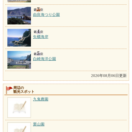
由良海つり公園
矢櫃海岸
白崎海洋公園
2026年08月06日更新
周辺の
観光スポット
九鬼農園
栗山園