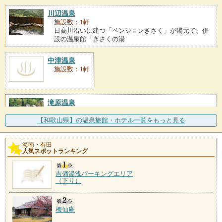
川辺温泉
施設数：1軒
日高川沿いに建つ「ペンションきさく」が湯元で、併
設の温泉館「きさくの湯
中津温泉
施設数：1軒
滝原温泉
施設数：1軒
四方をすべて山に囲まれた中紀の集落にある温泉。周
【和歌山県】の温泉旅館・ホテル一覧をもっと見る
辺は水の美しさでも知ら
海南・有田
人気スポットランキング
吉備湯浅パーキングエリア
（下り）
梅仙庵