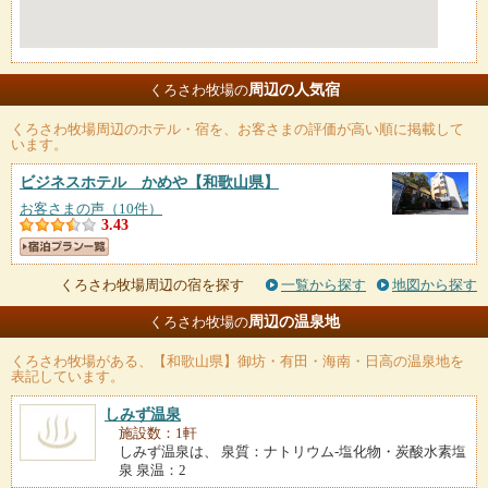
周辺の人気宿
くろさわ牧場の
くろさわ牧場
周辺のホテル・宿を、お客さまの評価が高い順に掲載して
います。
ビジネスホテル かめや
【和歌山県】
お客さまの声（10件）
3.43
くろさわ牧場周辺の宿を探す
一覧から探す
地図から探す
周辺の温泉地
くろさわ牧場の
くろさわ牧場
がある、【和歌山県】御坊・有田・海南・日高の温泉地を
表記しています。
しみず温泉
施設数：1軒
しみず温泉は、 泉質：ナトリウム-塩化物・炭酸水素塩
泉 泉温：2