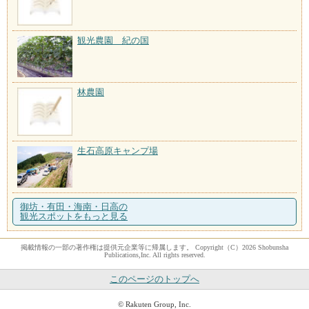
観光農園 紀の国
林農園
生石高原キャンプ場
御坊・有田・海南・日高の
観光スポットをもっと見る
掲載情報の一部の著作権は提供元企業等に帰属します。 Copyright（C）2026 Shobunsha
Publications,Inc. All rights reserved.
このページのトップへ
© Rakuten Group, Inc.