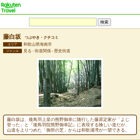
藤白坂
つぶやき・クチコミ
和歌山県海南市
エリア
見る - 街道関係 - 歴史街道
ジャンル
藤白坂は、後鳥羽上皇の熊野御幸に随行した藤原定家が「よじ
登った」と『後鳥羽院熊野御幸記』に表現する険しい道だが、
山道を上りつめた「御所の芝」からは和歌浦湾が一望できる。