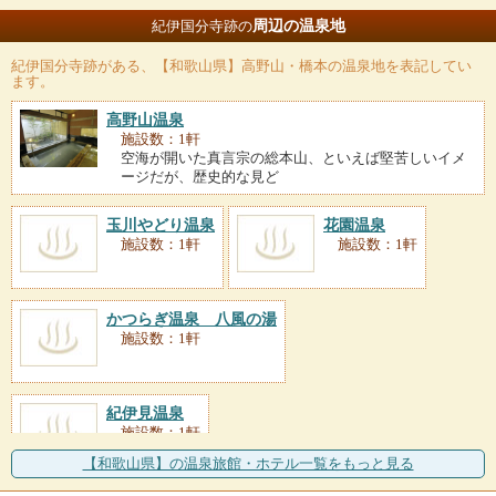
周辺の温泉地
紀伊国分寺跡の
紀伊国分寺跡
がある、【和歌山県】高野山・橋本の温泉地を表記してい
ます。
高野山温泉
施設数：1軒
空海が開いた真言宗の総本山、といえば堅苦しいイメ
ージだが、歴史的な見ど
玉川やどり温泉
花園温泉
施設数：1軒
施設数：1軒
かつらぎ温泉 八風の湯
施設数：1軒
紀伊見温泉
施設数：1軒
【和歌山県】の温泉旅館・ホテル一覧をもっと見る