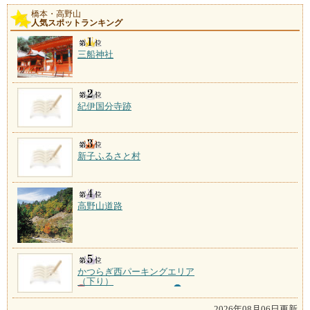
橋本・高野山
人気スポットランキング
三船神社
紀伊国分寺跡
新子ふるさと村
高野山道路
かつらぎ西パーキングエリア
（下り）
2026年08月06日更新