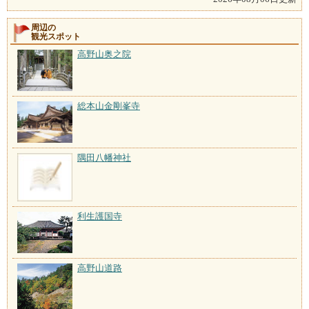
周辺の
観光スポット
高野山奥之院
総本山金剛峯寺
隅田八幡神社
利生護国寺
高野山道路