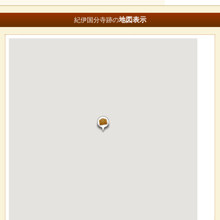
地図
表示
紀伊国分寺跡の