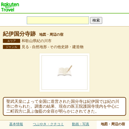
紀伊国分寺跡
地図・周辺の宿
和歌山県紀の川市
エリア
見る - 自然地形 - その他史跡・建造物
ジャンル
聖武天皇によって全国に造営された国分寺は紀伊国では紀の川
市に作られた。調査の結果、現在の医王院護国寺境内を中心に
二町四方に及ぶ伽藍の全容が明らかにされてきた。
基本情報
つぶやき・クチコミ
動画・写真
地図・周辺の宿