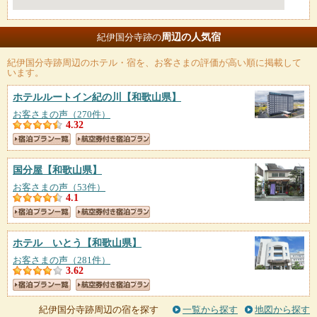
周辺の人気宿
紀伊国分寺跡の
紀伊国分寺跡
周辺のホテル・宿を、お客さまの評価が高い順に掲載して
います。
ホテルルートイン紀の川
【和歌山県】
お客さまの声（270件）
4.32
国分屋
【和歌山県】
お客さまの声（53件）
4.1
ホテル いとう
【和歌山県】
お客さまの声（281件）
3.62
紀伊国分寺跡周辺の宿を探す
一覧から探す
地図から探す