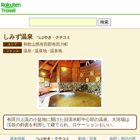
しみず温泉
つぶやき・クチコミ
和歌山県有田郡有田川町
エリア
温泉 - 温泉地 - 温泉地
ジャンル
有田川上流の小盆地に開けた旧清水町中心部の温泉。大浴場は
渓谷の斜面を利用して建てられ、ロケーションもいい。
基本情報
つぶやき・クチコミ
動画・写真
地図・周辺の宿