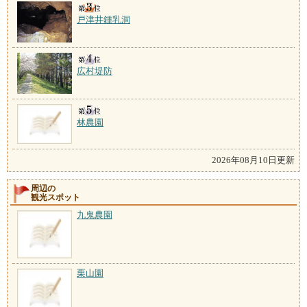
戸津井鍾乳洞
広村堤防
林農園
2026年08月10日更新
周辺の
観光スポット
九鬼農園
栗山園