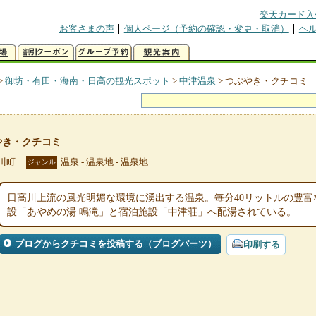
楽天カード入
お客さまの声
個人ページ（予約の確認・変更・取消）
ヘ
>
御坊・有田・海南・日高の観光スポット
>
中津温泉
>
つぶやき・クチコミ
やき・クチコミ
川町
温泉 - 温泉地 - 温泉地
ジャンル
日高川上流の風光明媚な環境に湧出する温泉。毎分40リットルの豊
設「あやめの湯 鳴滝」と宿泊施設「中津荘」へ配湯されている。
ブログからクチコミを投稿する（ブログパーツ）
印刷する