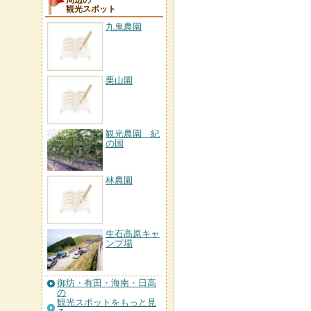
周辺の
観光スポット
九鬼農園
栗山園
観光農園 紀
の国
林農園
生石高原キャ
ンプ場
御坊・有田・海南・日高
の
観光スポットをもっと見