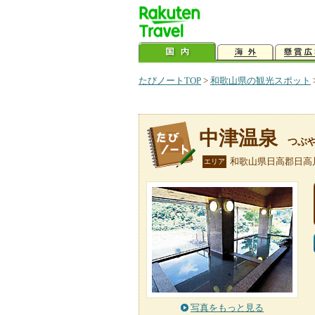
たびノートTOP
>
和歌山県の観光スポット
中津温泉
つぶ
和歌山県日高郡日高
エリア
写真をもっと見る