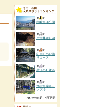
海南・有田
人気スポットランキング
白崎海洋公園
戸津井鍾乳洞
印南町のお詣
りコース
黒江の町並み
煙樹海岸キャ
ンプ場
2026年08月07日更新