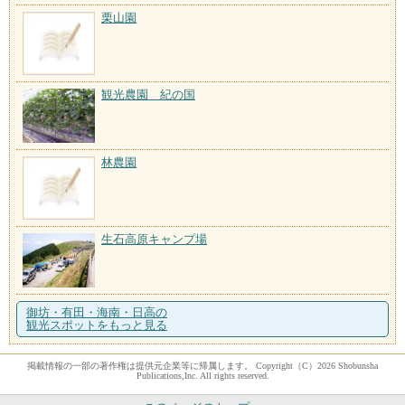
栗山園
観光農園 紀の国
林農園
生石高原キャンプ場
御坊・有田・海南・日高の
観光スポットをもっと見る
掲載情報の一部の著作権は提供元企業等に帰属します。 Copyright（C）2026 Shobunsha
Publications,Inc. All rights reserved.