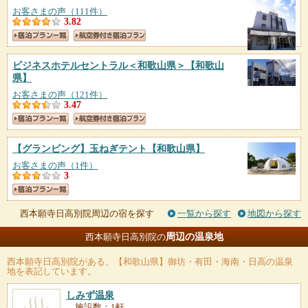
お客さまの声（111件）
3.82
ビジネスホテルセントラル＜和歌山県＞
【和歌山
県】
お客さまの声（121件）
3.47
【グランピング】玉ねぎテント
【和歌山県】
お客さまの声（1件）
3
西本願寺日高別院周辺の宿を探す
一覧から探す
地図から探す
周辺の温泉地
西本願寺日高別院の
西本願寺日高別院
がある、【和歌山県】御坊・有田・海南・日高の温泉
地を表記しています。
しみず温泉
施設数：1軒