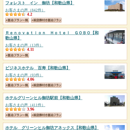
フォレスト イン 御坊
【和歌山県】
お客さまの声（842件）
4.2
Ｒｅｎｏｖａｔｉｏｎ Ｈｏｔｅｌ ＧＯＢＯ
【和
歌山県】
お客さまの声（13件）
4.11
ビジネスホテル 百寿
【和歌山県】
お客さまの声（93件）
4.06
ホテルグリーンヒル御坊駅前
【和歌山県】
お客さまの声（411件）
3.96
ホテル グリーンヒル御坊アネックス
【和歌山県】