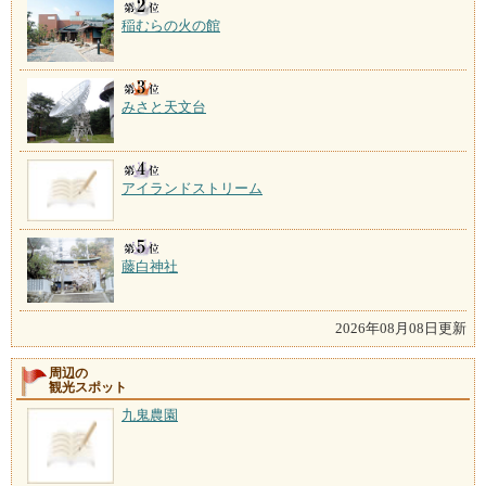
稲むらの火の館
みさと天文台
アイランドストリーム
藤白神社
2026年08月08日更新
周辺の
観光スポット
九鬼農園