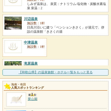
しみず温泉は、 泉質：ナトリウム-塩化物・炭酸水素塩
泉 泉温：2
川辺温泉
施設数：1軒
日高川沿いに建つ「ペンションきさく」が湯元で、併
設の温泉館「きさくの湯
中津温泉
施設数：1軒
滝原温泉
施設数：1軒
四方をすべて山に囲まれた中紀の集落にある温泉。周
【和歌山県】の温泉旅館・ホテル一覧をもっと見る
辺は水の美しさでも知ら
海南・有田
人気スポットランキング
栗山園