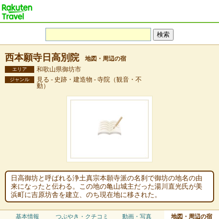
西本願寺日高別院
地図・周辺の宿
和歌山県御坊市
エリア
見る - 史跡・建造物 - 寺院（観音・不
ジャンル
動）
日高御坊と呼ばれる浄土真宗本願寺派の名刹で御坊の地名の由
来になったと伝わる。この地の亀山城主だった湯川直光氏が美
浜町に吉原坊舎を建立、のち現在地に移された。
基本情報
つぶやき・クチコミ
動画・写真
地図・周辺の宿