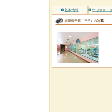
基本情報
つぶやき・
写真
紀州梅干館（見学）の