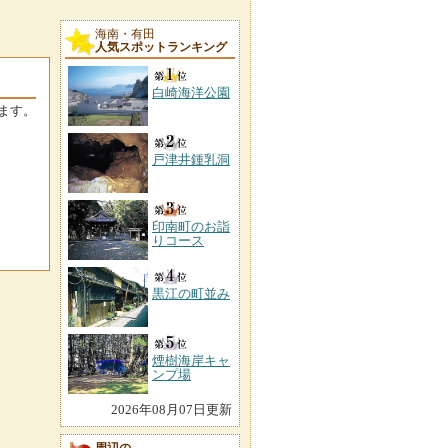
海南・有田
人気スポットランキング
白崎海洋公園
ます。
戸津井鍾乳洞
印南町のお詣
りコース
黒江の町並み
煙樹海岸キャ
ンプ場
2026年08月07日更新