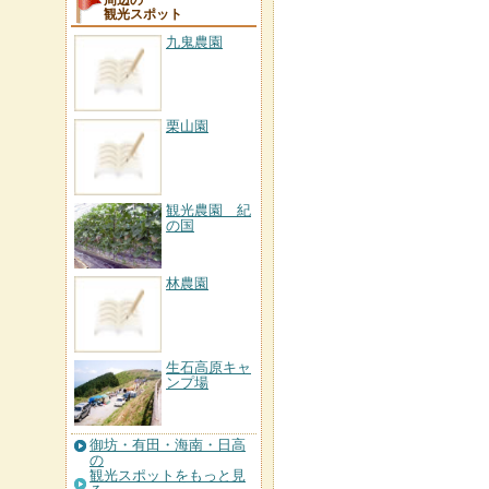
周辺の
観光スポット
九鬼農園
栗山園
観光農園 紀
の国
林農園
生石高原キャ
ンプ場
御坊・有田・海南・日高
の
観光スポットをもっと見