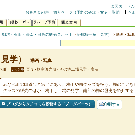
楽天カード入
お客さまの声
個人ページ（予約の確認・変更・取消）
ヘ
>
御坊・有田・海南・日高の観光スポット
>
紀州梅干館（見学）
>
動画・写
（見学）
動画・写真
べ町
買う - 物産販売所 - その他工場見学・実演
ジャンル
みなべ町の国道42号沿いにあり、梅干や梅グッズを扱う。梅のこと
グッズの販売のほか、梅干し工場の見学、南部の梅の歴史を紹介する
ブログからクチコミを投稿する（ブログパーツ）
印刷する