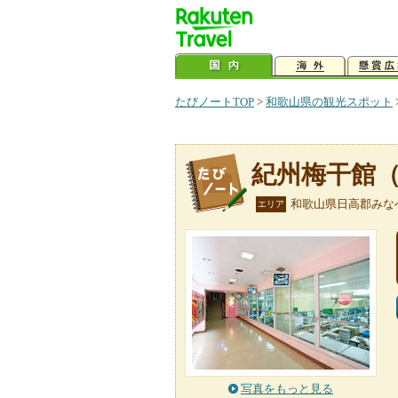
たびノートTOP
>
和歌山県の観光スポット
紀州梅干館
和歌山県日高郡みな
エリア
写真をもっと見る