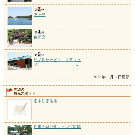
友ヶ島
東照宮
紀ノ川サービスエリア（上
り）
2026年08月07日更新
周辺の
観光スポット
旧中筋家住宅
四季の郷公園キャンプ広場