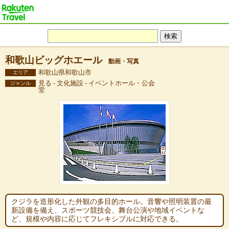
和歌山ビッグホエール
動画・写真
和歌山県和歌山市
エリア
見る - 文化施設 - イベントホール・公会
ジャンル
堂
クジラを造形化した外観の多目的ホール。音響や照明装置の最
新設備を備え、スポーツ競技会、舞台公演や地域イベントな
ど、規模や内容に応じてフレキシブルに対応できる。