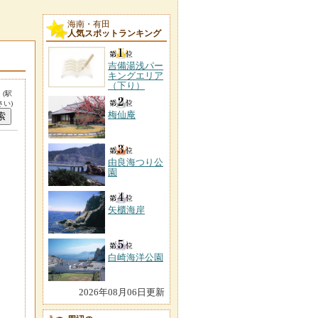
海南・有田
人気スポットランキング
吉備湯浅パー
キングエリア
（下り）
。
(駅
い)
梅仙庵
由良海つり公
園
矢櫃海岸
白崎海洋公園
2026年08月06日更新