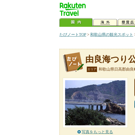
たびノートTOP
>
和歌山県の観光スポット
由良海つり
和歌山県日高郡由良
エリア
写真をもっと見る