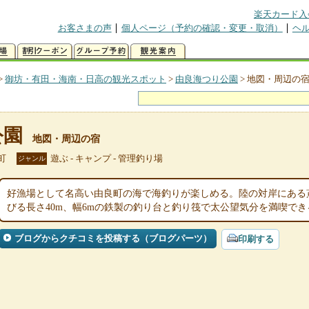
楽天カード入
お客さまの声
個人ページ（予約の確認・変更・取消）
ヘ
>
御坊・有田・海南・日高の観光スポット
>
由良海つり公園
>
地図・周辺の
公園
地図・周辺の宿
町
遊ぶ - キャンプ - 管理釣り場
ジャンル
好漁場として名高い由良町の海で海釣りが楽しめる。陸の対岸にある
びる長さ40m、幅6mの鉄製の釣り台と釣り筏で太公望気分を満喫でき
ブログからクチコミを投稿する（ブログパーツ）
印刷する