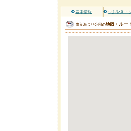
基本情報
つぶやき・
・ルー
地図
由良海つり公園の