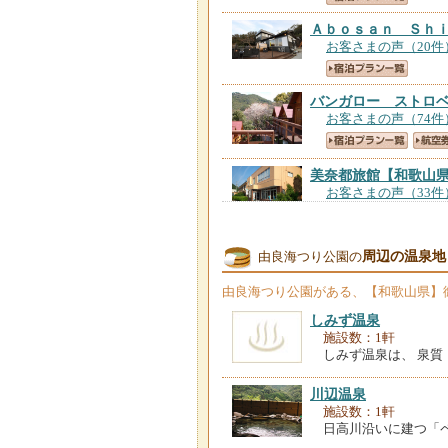
Ａｂｏｓａｎ Ｓｈ
お客さまの声（20件
バンガロー ストロ
お客さまの声（74件
美奈都旅館
【和歌山
お客さまの声（33件
古民家民宿うしお
【
周辺の温泉地
由良海つり公園の
お客さまの声（15件
由良海つり公園
がある、【和歌山県】
しみず温泉
民宿 はまよし＜和
施設数：1軒
お客さまの声（12件
しみず温泉は、 泉質
寺井旅館 ハーバー
川辺温泉
お客さまの声（302
施設数：1軒
日高川沿いに建つ「