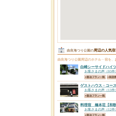
周辺の人気宿
由良海つり公園の
由良海つり公園
周辺のホテル・宿を、
白崎シーサイドハイ
お客さまの声（93件
ゲストハウス・コー
お客さまの声（13件
料理宿 橋本荘
【和
お客さまの声（12件