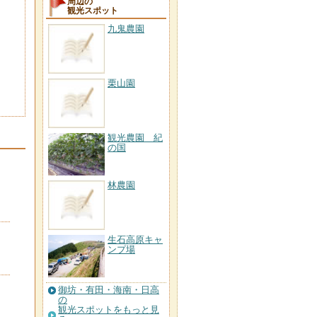
周辺の
観光スポット
九鬼農園
栗山園
観光農園 紀
の国
林農園
生石高原キャ
ンプ場
御坊・有田・海南・日高
の
観光スポットをもっと見