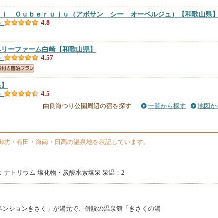
ｉｉ Ｏｕｂｅｒｕｊｕ（アボサン シー オーベルジュ）
【和歌山県
）
4.8
ベリーファーム白崎
【和歌山県】
）
4.57
県】
）
4.5
由良海つり公園周辺の宿を探す
一覧から探す
地図か
和歌山県】
）
4.25
御坊・有田・海南・日高の温泉地を表記しています。
歌山県＞
【和歌山県】
）
4.25
：ナトリウム-塩化物・炭酸水素塩泉 泉温：2
ビュー
【和歌山県】
件）
4.17
ペンションきさく」が湯元で、併設の温泉館「きさくの湯