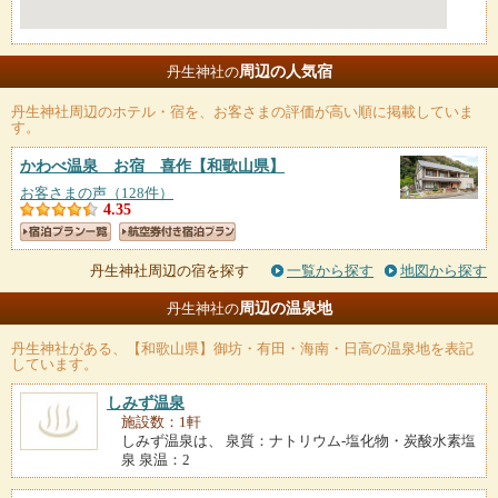
周辺の人気宿
丹生神社の
丹生神社
周辺のホテル・宿を、お客さまの評価が高い順に掲載していま
す。
かわべ温泉 お宿 喜作
【和歌山県】
お客さまの声（128件）
4.35
丹生神社周辺の宿を探す
一覧から探す
地図から探す
周辺の温泉地
丹生神社の
丹生神社
がある、【和歌山県】御坊・有田・海南・日高の温泉地を表記
しています。
しみず温泉
施設数：1軒
しみず温泉は、 泉質：ナトリウム-塩化物・炭酸水素塩
泉 泉温：2