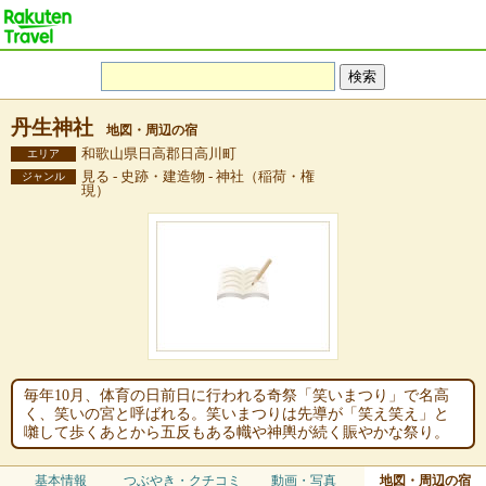
丹生神社
地図・周辺の宿
和歌山県日高郡日高川町
エリア
見る - 史跡・建造物 - 神社（稲荷・権
ジャンル
現）
毎年10月、体育の日前日に行われる奇祭「笑いまつり」で名高
く、笑いの宮と呼ばれる。笑いまつりは先導が「笑え笑え」と
囃して歩くあとから五反もある幟や神輿が続く賑やかな祭り。
基本情報
つぶやき・クチコミ
動画・写真
地図・周辺の宿