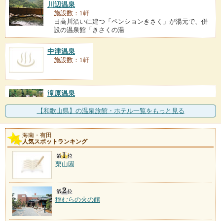
川辺温泉
施設数：1軒
日高川沿いに建つ「ペンションきさく」が湯元で、併
設の温泉館「きさくの湯
中津温泉
施設数：1軒
滝原温泉
施設数：1軒
四方をすべて山に囲まれた中紀の集落にある温泉。周
【和歌山県】の温泉旅館・ホテル一覧をもっと見る
辺は水の美しさでも知ら
海南・有田
人気スポットランキング
栗山園
稲むらの火の館