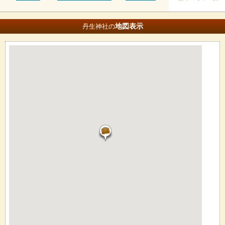
地図
表示
丹生神社の