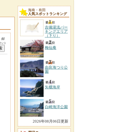
海南・有田
人気スポットランキング
吉備湯浅パー
キングエリア
（下り）
。
(駅
い)
梅仙庵
由良海つり公
園
矢櫃海岸
白崎海洋公園
2026年08月06日更新