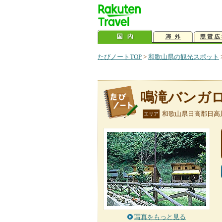
たびノートTOP
>
和歌山県の観光スポット
鳴滝バンガ
和歌山県日高郡日高
エリア
写真をもっと見る