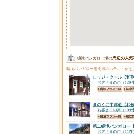
周辺の人気
鳴滝バンガロー場の
鳴滝バンガロー場
周辺のホテル・宿を
ロッジ・クール
【和
お客さまの声（130
きのくに中津荘
【和
お客さまの声（109
第二鳴滝バンガロー
お客さまの声（11件