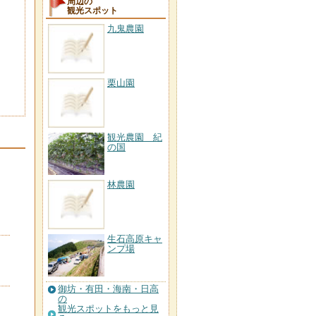
周辺の
観光スポット
九鬼農園
栗山園
観光農園 紀
の国
林農園
生石高原キャ
ンプ場
御坊・有田・海南・日高
の
観光スポットをもっと見