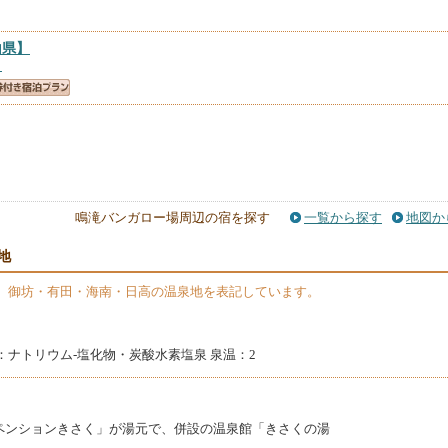
山県】
）
鳴滝バンガロー場周辺の宿を探す
一覧から探す
地図か
地
】御坊・有田・海南・日高の温泉地を表記しています。
：ナトリウム-塩化物・炭酸水素塩泉 泉温：2
ペンションきさく」が湯元で、併設の温泉館「きさくの湯