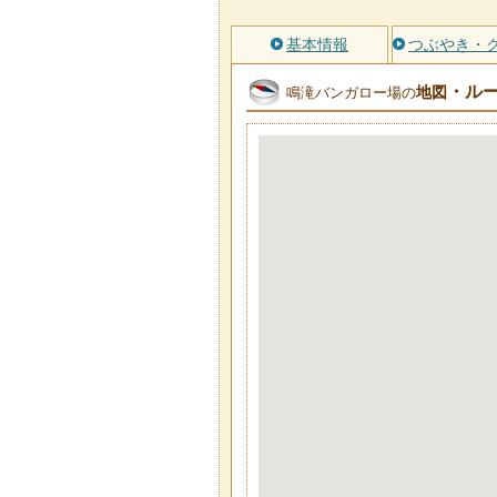
基本情報
つぶやき・
・ル
地図
鳴滝バンガロー場の