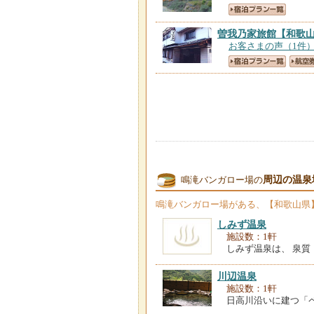
曽我乃家旅館
【和歌
お客さまの声（1件
周辺の温泉
鳴滝バンガロー場の
鳴滝バンガロー場
がある、【和歌山県
しみず温泉
施設数：1軒
しみず温泉は、 泉質
川辺温泉
施設数：1軒
日高川沿いに建つ「