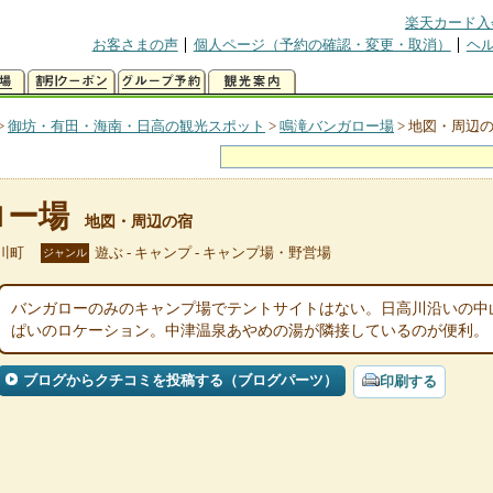
楽天カード入
お客さまの声
個人ページ（予約の確認・変更・取消）
ヘ
>
御坊・有田・海南・日高の観光スポット
>
鳴滝バンガロー場
>
地図・周辺
ロー場
地図・周辺の宿
川町
遊ぶ - キャンプ - キャンプ場・野営場
ジャンル
バンガローのみのキャンプ場でテントサイトはない。日高川沿いの中
ぱいのロケーション。中津温泉あやめの湯が隣接しているのが便利。
ブログからクチコミを投稿する（ブログパーツ）
印刷する