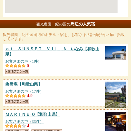
周辺の人気宿
観光農園 紀の国の
観光農園 紀の国
周辺のホテル・宿を、お客さまの評価が高い順に掲載
しています。
ａｔ ＳＵＮＳＥＴ ＶＩＬＬＡ いなみ
【和歌山
県】
お客さまの声（1件）
5
梅雪庵
【和歌山県】
お客さまの声（17件）
4.9
ＭＡＲＩＮＥ‐Ｑ
【和歌山県】
お客さまの声（33件）
4