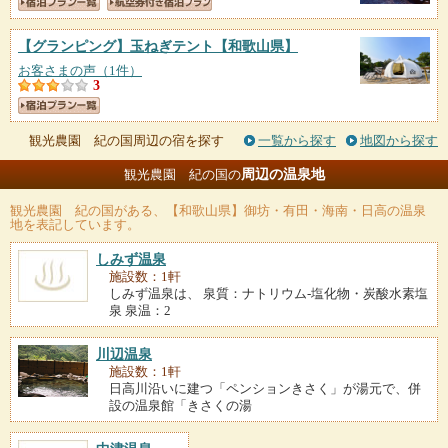
【グランピング】玉ねぎテント
【和歌山県】
お客さまの声（1件）
3
観光農園 紀の国周辺の宿を探す
一覧から探す
地図から探す
周辺の温泉地
観光農園 紀の国の
観光農園 紀の国
がある、【和歌山県】御坊・有田・海南・日高の温泉
地を表記しています。
しみず温泉
施設数：1軒
しみず温泉は、 泉質：ナトリウム-塩化物・炭酸水素塩
泉 泉温：2
川辺温泉
施設数：1軒
日高川沿いに建つ「ペンションきさく」が湯元で、併
設の温泉館「きさくの湯