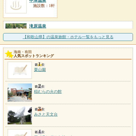
中津温泉
施設数：1軒
滝原温泉
施設数：1軒
四方をすべて山に囲まれた中紀の集落にある温泉。周
【和歌山県】の温泉旅館・ホテル一覧をもっと見る
辺は水の美しさでも知ら
海南・有田
人気スポットランキング
栗山園
稲むらの火の館
みさと天文台