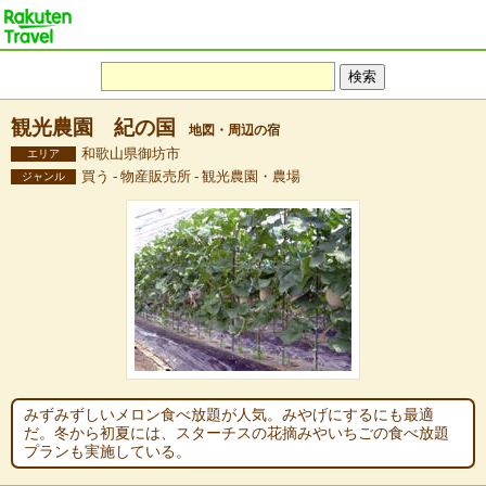
観光農園 紀の国
地図・周辺の宿
和歌山県御坊市
エリア
買う - 物産販売所 - 観光農園・農場
ジャンル
みずみずしいメロン食べ放題が人気。みやげにするにも最適
だ。冬から初夏には、スターチスの花摘みやいちごの食べ放題
プランも実施している。