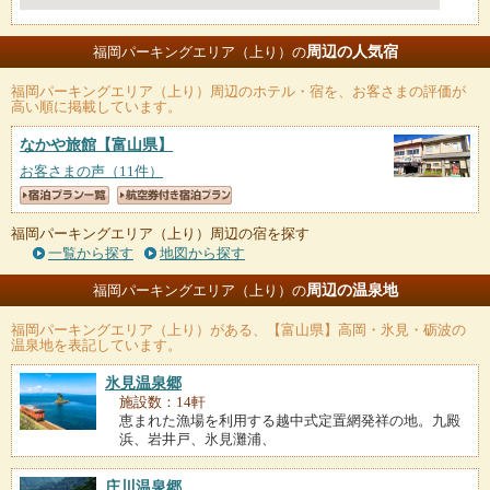
周辺の人気宿
福岡パーキングエリア（上り）の
福岡パーキングエリア（上り）
周辺のホテル・宿を、お客さまの評価が
高い順に掲載しています。
なかや旅館
【富山県】
お客さまの声（11件）
福岡パーキングエリア（上り）周辺の宿を探す
一覧から探す
地図から探す
周辺の温泉地
福岡パーキングエリア（上り）の
福岡パーキングエリア（上り）
がある、【富山県】高岡・氷見・砺波の
温泉地を表記しています。
氷見温泉郷
施設数：14軒
恵まれた漁場を利用する越中式定置網発祥の地。九殿
浜、岩井戸、氷見灘浦、
庄川温泉郷