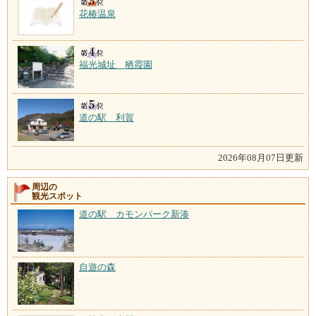
花椿温泉
福光城址 栖霞園
道の駅 利賀
2026年08月07日更新
周辺の
観光スポット
道の駅 カモンパーク新湊
自遊の森