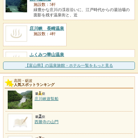
施設数：5軒
緑豊かな庄川の渓谷沿いに、江戸時代からの湯治場の
面影を残す温泉街と、近
庄川峡 長崎温泉
施設数：4軒
ふくみつ華山温泉
施設数：2軒
立山連峰を望む田園の高台に建つ一軒宿が湯元。のど
【富山県】の温泉旅館・ホテル一覧をもっと見る
かな村の風景を見渡す展
高岡・砺波
川合田温泉
人気スポットランキング
施設数：1軒
庄川峡遊覧船
西勝寺の山門