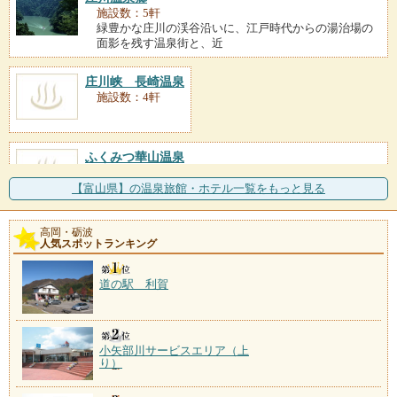
施設数：5軒
緑豊かな庄川の渓谷沿いに、江戸時代からの湯治場の
面影を残す温泉街と、近
庄川峡 長崎温泉
施設数：4軒
ふくみつ華山温泉
施設数：2軒
立山連峰を望む田園の高台に建つ一軒宿が湯元。のど
【富山県】の温泉旅館・ホテル一覧をもっと見る
かな村の風景を見渡す展
高岡・砺波
川合田温泉
人気スポットランキング
施設数：1軒
道の駅 利賀
小矢部川サービスエリア（上
り）