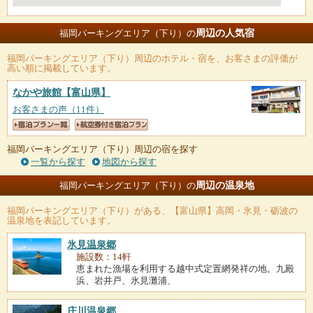
周辺の人気宿
福岡パーキングエリア（下り）の
福岡パーキングエリア（下り）
周辺のホテル・宿を、お客さまの評価が
高い順に掲載しています。
なかや旅館
【富山県】
お客さまの声（11件）
福岡パーキングエリア（下り）周辺の宿を探す
一覧から探す
地図から探す
周辺の温泉地
福岡パーキングエリア（下り）の
福岡パーキングエリア（下り）
がある、【富山県】高岡・氷見・砺波の
温泉地を表記しています。
氷見温泉郷
施設数：14軒
恵まれた漁場を利用する越中式定置網発祥の地。九殿
浜、岩井戸、氷見灘浦、
庄川温泉郷