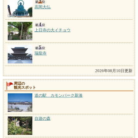
高岡大仏
上日寺の大イチョウ
瑞龍寺
2026年08月10日更新
周辺の
観光スポット
道の駅 カモンパーク新湊
自遊の森