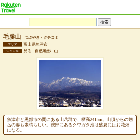
毛勝山
つぶやき・クチコミ
富山県魚津市
エリア
見る - 自然地形 - 山
ジャンル
魚津市と黒部市の間にある山岳群で、標高2415m。山頂からの剱
岳の姿も素晴らしい。鞍部にあるクワガタ池は盛夏にはお花畑
になる。