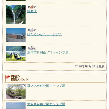
称名滝
ほたるいかミュージアム
魚津市片貝山ノ守キャンプ場
2026年08月08日更新
周辺の
観光スポット
墓ノ木自然公園キャンプ場
大観峯自然公園キャンプ場