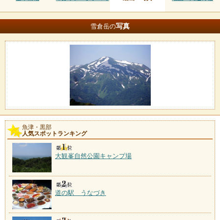
写真
雪倉岳の
魚津・黒部
人気スポットランキング
大観峯自然公園キャンプ場
道の駅 うなづき