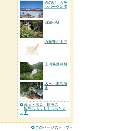
道の駅 カモ
ンパーク新湊
自遊の森
西勝寺の山門
庄川峡遊覧船
名水・瓜裂清
水
高岡・氷見・砺波の
観光スポットをもっと見
る
このページのトップへ