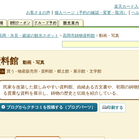
楽天カード入
お客さまの声
個人ページ（予約の確認・変更・取消）
ヘ
高岡・氷見・砺波の観光スポット
>
高岡市鋳物資料館
>
動画・写真
資料館
動画・写真
買う - 物産販売所 - 資料館・郷土館・展示館・文学館
ンル
民家を改築した親しみやすい資料館。由緒ある古文書や、初期の鋳物
る貴重な資料を展示し、鋳物の歴史と伝統を紹介している。
ブログからクチコミを投稿する（ブログパーツ）
印刷する