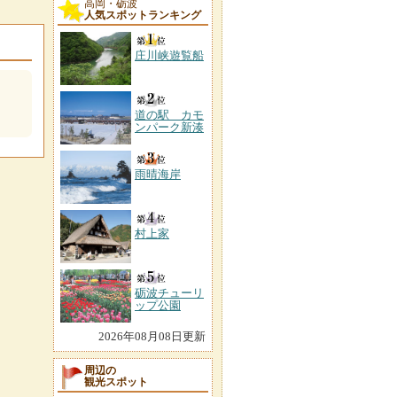
高岡・砺波
人気スポットランキング
庄川峡遊覧船
道の駅 カモ
ンパーク新湊
雨晴海岸
村上家
砺波チューリ
ップ公園
2026年08月08日更新
周辺の
観光スポット