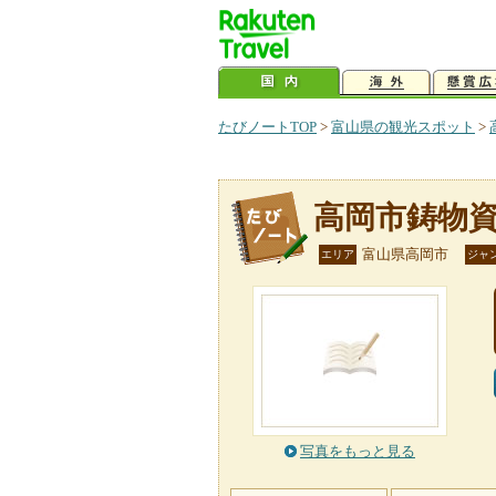
たびノートTOP
>
富山県の観光スポット
>
高岡市鋳物
富山県高岡市
エリア
ジャ
写真をもっと見る