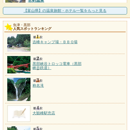
名剣温泉
施設数：1軒
源泉は黒部渓谷の最奥にある1800m上流の祖母谷温
【富山県】の温泉旅館・ホテル一覧をもっと見る
泉。なめらかな肌ざわ
魚津・黒部
人気スポットランキング
吉峰キャンプ場・ＢＢＱ場
黒部峡谷トロッコ電車（黒部
峡谷鉄道）
称名滝
大観峰駅売店