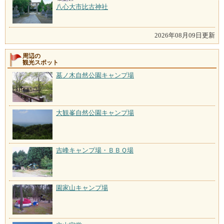
八心大市比古神社
2026年08月09日更新
周辺の
観光スポット
墓ノ木自然公園キャンプ場
大観峯自然公園キャンプ場
吉峰キャンプ場・ＢＢＱ場
園家山キャンプ場