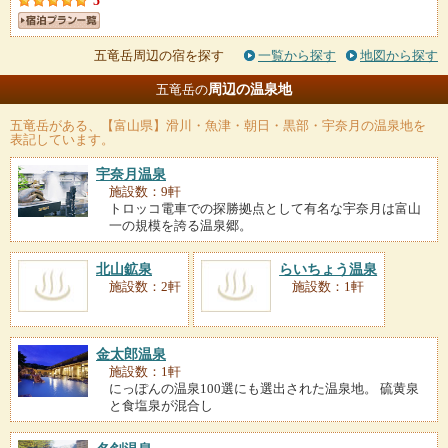
5
五竜岳周辺の宿を探す
一覧から探す
地図から探す
周辺の温泉地
五竜岳の
五竜岳
がある、【富山県】滑川・魚津・朝日・黒部・宇奈月の温泉地を
表記しています。
宇奈月温泉
施設数：9軒
トロッコ電車での探勝拠点として有名な宇奈月は富山
一の規模を誇る温泉郷。
北山鉱泉
らいちょう温泉
施設数：2軒
施設数：1軒
金太郎温泉
施設数：1軒
にっぽんの温泉100選にも選出された温泉地。 硫黄泉
と食塩泉が混合し