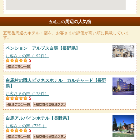
周辺の人気宿
五竜岳の
五竜岳
周辺のホテル・宿を、お客さまの評価が高い順に掲載していま
す。
ペンション アルプス白馬
【長野県】
お客さまの声（192件）
5
白馬村の職人ビジネスホテル カルチャード
【長野
県】
お客さまの声（178件）
5
白馬アルパインホテル
【長野県】
お客さまの声（72件）
5