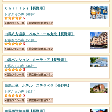
Ｃｈｉｌｌｐｓ
【長野県】
お客さまの声（68件）
5
白馬八方温泉 ベルクトール丸北
【長野県】
お客さまの声（51件）
5
白馬ペンション ミーティア
【長野県】
お客さまの声（46件）
5
白馬五竜 ホテル ステラベラ
【長野県】
お客さまの声（43件）
5
白馬西洋館扇屋
【長野県】