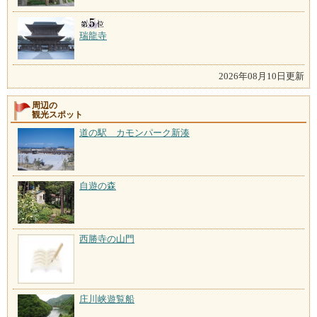
瑞龍寺
2026年08月10日更新
周辺の
観光スポット
道の駅 カモンパーク新湊
自遊の森
西勝寺の山門
庄川峡遊覧船