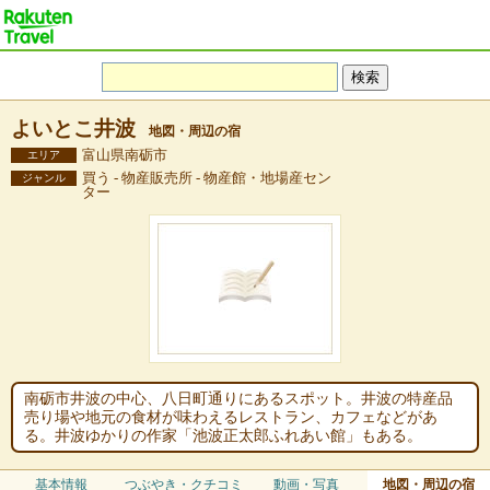
よいとこ井波
地図・周辺の宿
富山県南砺市
エリア
買う - 物産販売所 - 物産館・地場産セン
ジャンル
ター
南砺市井波の中心、八日町通りにあるスポット。井波の特産品
売り場や地元の食材が味わえるレストラン、カフェなどがあ
る。井波ゆかりの作家「池波正太郎ふれあい館」もある。
基本情報
つぶやき・クチコミ
動画・写真
地図・周辺の宿