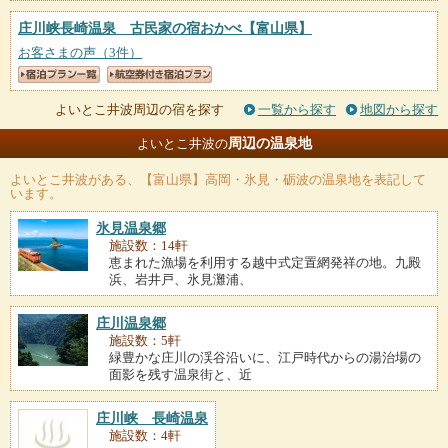
庄川峡長崎温泉 古民家の宿おかべ
【富山県】
お客さまの声（3件）
よいとこ井波周辺の宿を探す
一覧から探す
地図から探す
周辺の温泉地
よいとこ井波の
よいとこ井波
がある、【富山県】高岡・氷見・砺波の温泉地を表記して
います。
氷見温泉郷
施設数：14軒
恵まれた漁場を利用する越中式定置網発祥の地。九殿
浜、岩井戸、氷見灘浦、
庄川温泉郷
施設数：5軒
緑豊かな庄川の渓谷沿いに、江戸時代からの湯治場の
面影を残す温泉街と、近
庄川峡 長崎温泉
施設数：4軒