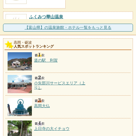
ふくみつ華山温泉
施設数：2軒
立山連峰を望む田園の高台に建つ一軒宿が湯元。のど
【富山県】の温泉旅館・ホテル一覧をもっと見る
かな村の風景を見渡す展
高岡・砺波
川合田温泉
人気スポットランキング
施設数：1軒
道の駅 利賀
小矢部川サービスエリア（上
り）
高岡大仏
上日寺の大イチョウ