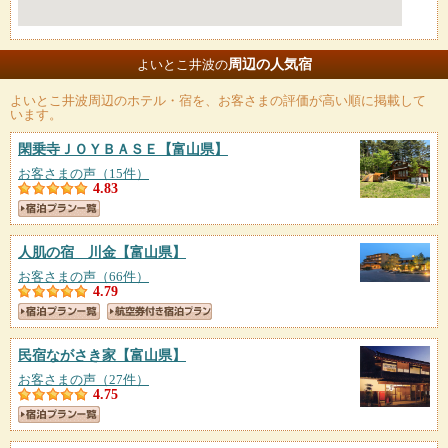
周辺の人気宿
よいとこ井波の
よいとこ井波
周辺のホテル・宿を、お客さまの評価が高い順に掲載して
います。
閑乗寺ＪＯＹＢＡＳＥ
【富山県】
お客さまの声（15件）
4.83
人肌の宿 川金
【富山県】
お客さまの声（66件）
4.79
民宿ながさき家
【富山県】
お客さまの声（27件）
4.75