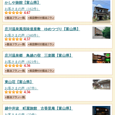
かしや旅館
【富山県】
お客さまの声（162件）
4.67
庄川温泉風流味道座敷 ゆめつづり
【富山県】
お客さまの声（340件）
4.57
庄川温泉郷 鳥越の宿 三楽園
【富山県】
お客さまの声（821件）
4.56
東山荘
【富山県】
お客さまの声（67件）
4.56
越中井波 町屋旅館 古香里庵
【富山県】
お客さまの声（25件）