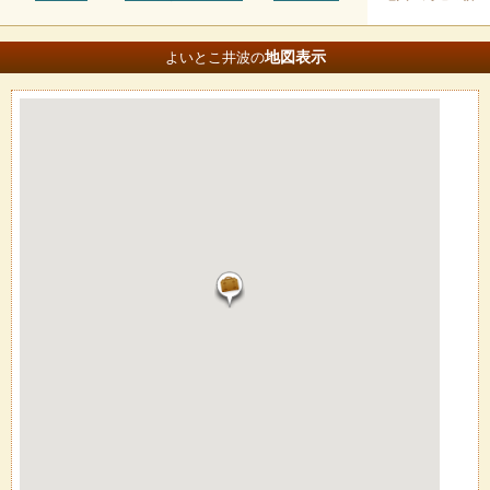
地図
表示
よいとこ井波の