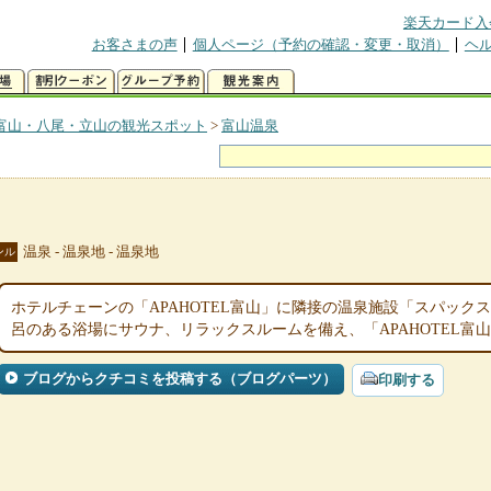
楽天カード入
お客さまの声
個人ページ（予約の確認・変更・取消）
ヘ
富山・八尾・立山の観光スポット
>
富山温泉
温泉 - 温泉地 - 温泉地
ンル
ホテルチェーンの「APAHOTEL富山」に隣接の温泉施設「スパック
呂のある浴場にサウナ、リラックスルームを備え、「APAHOTEL富
ブログからクチコミを投稿する（ブログパーツ）
印刷する