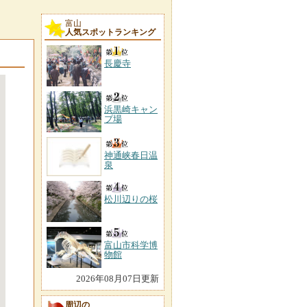
富山
人気スポットランキング
長慶寺
浜黒崎キャン
プ場
神通峡春日温
泉
松川辺りの桜
富山市科学博
物館
2026年08月07日更新
周辺の