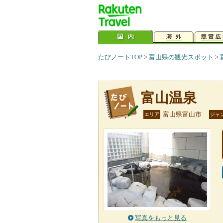
たびノートTOP
>
富山県の観光スポット
>
富山温泉
富山県富山市
エリア
ジャ
写真をもっと見る