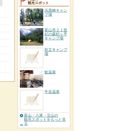
観光スポット
浜黒崎キャン
プ場
富山市２１世
紀の森杉ヶ平
キャンプ場
折立キャンプ
場
鯰温泉
牛岳温泉
富山・八尾・立山の
観光スポットをもっと見
る