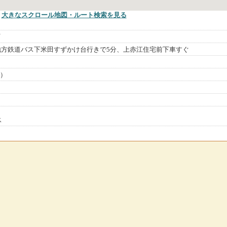
大きなスクロール地図
・ルート検索
を見る
町
地方鉄道バス下米田すずかけ台行きで5分、上赤江住宅前下車すぐ
館）
ス