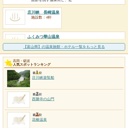
庄川峡 長崎温泉
施設数：4軒
ふくみつ華山温泉
施設数：2軒
立山連峰を望む田園の高台に建つ一軒宿が湯元。のど
【富山県】の温泉旅館・ホテル一覧をもっと見る
かな村の風景を見渡す展
高岡・砺波
川合田温泉
人気スポットランキング
施設数：1軒
庄川峡遊覧船
西勝寺の山門
花椿温泉