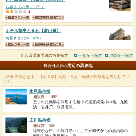
お客さまの声（11件）
2
ホテル割烹ときわ
【富山県】
お客さまの声（9件）
川合田温泉周辺の宿を探す
一覧から探す
地図から探す
周辺の温泉地
川合田温泉の
川合田温泉
がある、【富山県】高岡・氷見・砺波の温泉地を表記してい
ます。
氷見温泉郷
施設数：14軒
恵まれた漁場を利用する越中式定置網発祥の地。九殿
浜、岩井戸、氷見灘浦、
庄川温泉郷
施設数：5軒
緑豊かな庄川の渓谷沿いに、江戸時代からの湯治場の
面影を残す温泉街と、近