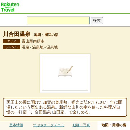
川合田温泉
地図・周辺の宿
富山県南砺市
エリア
温泉 - 温泉地 - 温泉地
ジャンル
医王山の麓に開けた加賀の奥座敷、福光に弘化4（1847）年に開
湯したという歴史ある温泉。新鮮な山川の幸を使った料理が自
慢の一軒宿「川合田温泉 山田家」で楽しめる。
基本情報
つぶやき・クチコミ
動画・写真
地図・周辺の宿