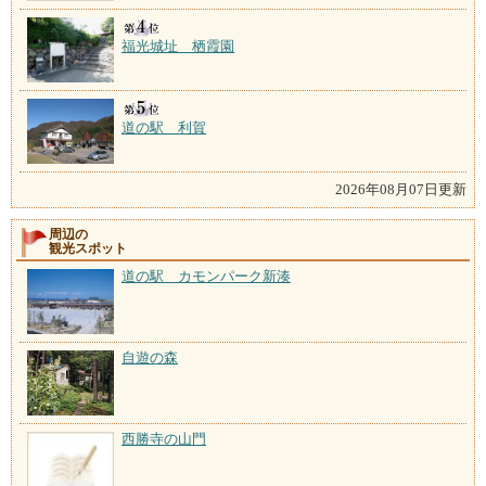
福光城址 栖霞園
道の駅 利賀
2026年08月07日更新
周辺の
観光スポット
道の駅 カモンパーク新湊
自遊の森
西勝寺の山門