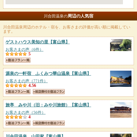
周辺の人気宿
川合田温泉の
川合田温泉
周辺のホテル・宿を、お客さまの評価が高い順に掲載してい
ます。
ゲストハウス美知の里
【富山県】
お客さまの声（6件）
5
源泉の一軒宿 ふくみつ華山温泉
【富山県】
お客さまの声（771件）
4.56
旅亭 みや川（旧：みや川旅館）
【富山県】
お客さまの声（56件）
4
川合田温泉 山田家
【富山県】