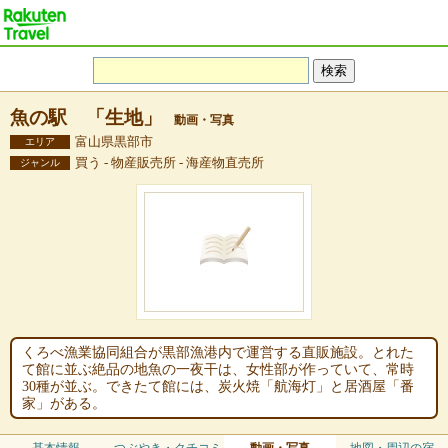
魚の駅 「生地」
動画・写真
富山県黒部市
エリア
買う - 物産販売所 - 海産物直売所
ジャンル
くろべ漁業協同組合が黒部漁港内で運営する直販施設。とれた
て館に並ぶ絶品の地魚の一夜干は、女性部が作っていて、常時
30種が並ぶ。できたて館には、炭火焼「航海灯」と居酒屋「番
家」がある。