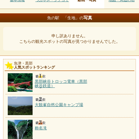
基本情報
つぶやき・クチコミ
動画・写真
地図・周辺の宿
写真
魚の駅 「生地」の
申し訳ありません。
こちらの観光スポットの写真が見つかりませんでした。
魚津・黒部
人気スポットランキング
黒部峡谷トロッコ電車（黒部
峡谷鉄道）
大観峯自然公園キャンプ場
称名滝