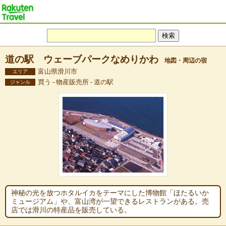
道の駅 ウェーブパークなめりかわ
地図・周辺の宿
富山県滑川市
エリア
買う - 物産販売所 - 道の駅
ジャンル
神秘の光を放つホタルイカをテーマにした博物館「ほたるいか
ミュージアム」や、富山湾が一望できるレストランがある。売
店では滑川の特産品を販売している。