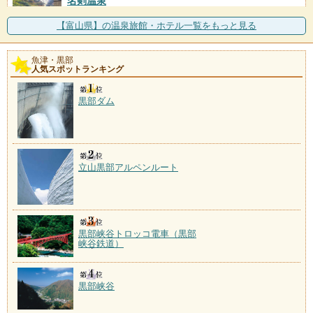
名剣温泉
施設数：1軒
源泉は黒部渓谷の最奥にある1800m上流の祖母谷温
【富山県】の温泉旅館・ホテル一覧をもっと見る
泉。なめらかな肌ざわ
魚津・黒部
人気スポットランキング
黒部ダム
立山黒部アルペンルート
黒部峡谷トロッコ電車（黒部
峡谷鉄道）
黒部峡谷