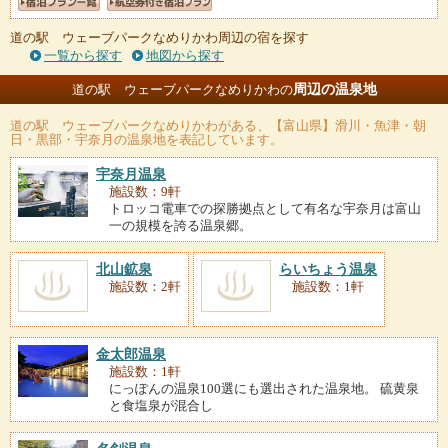
道の駅 ウェーブパークなめりかわ周辺の宿を探す
一覧から探す
地図から探す
周辺の温泉地
道の駅 ウェーブパークなめりかわの
道の駅 ウェーブパークなめりかわ
がある、【富山県】滑川・魚津・朝
日・黒部・宇奈月の温泉地を表記しています。
宇奈月温泉
施設数：9軒
トロッコ電車での探勝拠点として有名な宇奈月は富山
一の規模を誇る温泉郷。
北山鉱泉
らいちょう温泉
施設数：2軒
施設数：1軒
金太郎温泉
施設数：1軒
にっぽんの温泉100選にも選出された温泉地。 硫黄泉
と食塩泉が混合し