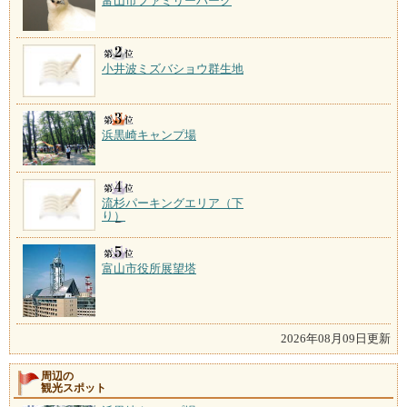
富山市ファミリーパーク
小井波ミズバショウ群生地
浜黒崎キャンプ場
流杉パーキングエリア（下
り）
富山市役所展望塔
2026年08月09日更新
周辺の
観光スポット