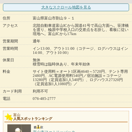
大きなスクロール地図
を見る
住所
富山県富山市割山９－１
アクセス
北陸自動車道富山ICから国道41号で高山方面へ。笹津橋
を渡り、楡原中学校入口の交差点を右折し、看板に従い
現地へ。富山ICから17km
営業期間
通年
営業時間
イン13:00、アウト11:00（コテージ、ログハウスはイン
14:00、アウト10:00）
休業日
無休
積雪時は臨時休あり、年末年始休
料金
サイト使用料＝オート1区画4640～5720円、テント専用
2480円、AC電源使用料540円／宿泊施設＝コテージ
13280円（定員追加1人540円）、ログハウス27320円
（定員追加1人1080円）／
カード利用
利用不可
電話
076-485-2777
富山
人気スポットランキング