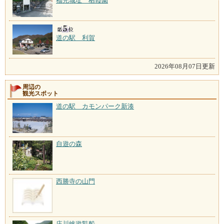
福光城址 栖霞園
道の駅 利賀
2026年08月07日更新
周辺の
観光スポット
道の駅 カモンパーク新湊
自遊の森
西勝寺の山門
庄川峡遊覧船