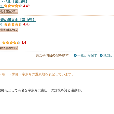
イトベル
【富山県】
件）
4.49
ル森の風立山
【富山県】
件）
4.43
）
4.4
美女平周辺の宿を探す
一覧から探す
地図か
【富山県】
件）
4.29
・朝日・黒部・宇奈月の温泉地を表記しています。
ション愛花夢＜富山県＞
【富山県】
）
4.25
勝拠点として有名な宇奈月は富山一の規模を誇る温泉郷。
ト立山国際（旧立山国際ホテル）
【富山県】
件）
4.01
ストハウスしろいきせき ＾
【富山県】