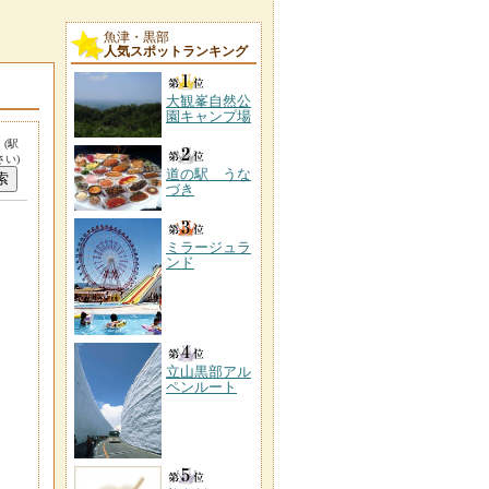
魚津・黒部
人気スポットランキング
大観峯自然公
園キャンプ場
。
(駅
い)
道の駅 うな
づき
ミラージュラ
ンド
立山黒部アル
ペンルート