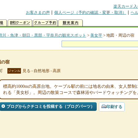
楽天カード入
お客さまの声
個人ページ（予約の確認・変更・取消）
ヘ
滑川・魚津・朝日・黒部・宇奈月の観光スポット
>
美女平
>
地図・周辺の宿
辺の宿
町
見る - 自然地形 - 高原
ジャンル
標高約1000mの高原台地。ケーブル駅の前には地名の由来、女人禁
れる「美女杉」。周辺の散策コースで森林浴やバードウォッチングを
ブログからクチコミを投稿する（ブログパーツ）
印刷する