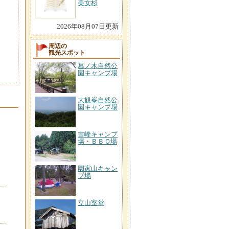
美女杉
2026年08月07日更新
周辺の
観光スポット
墓ノ木自然公
園キャンプ場
大観峯自然公
園キャンプ場
吉峰キャンプ
場・ＢＢＱ場
園家山キャン
プ場
立山室堂