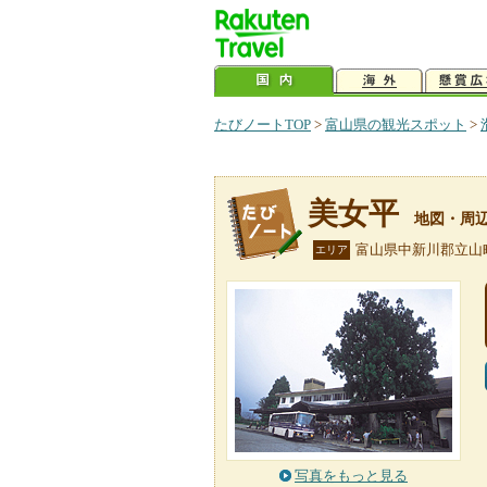
たびノートTOP
>
富山県の観光スポット
>
美女平
地図・周
富山県中新川郡立山
エリア
写真をもっと見る