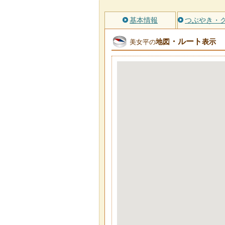
基本情報
つぶやき・
・ルート
地図
表示
美女平の