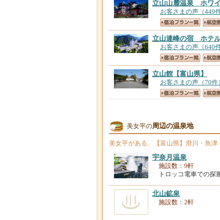
立山山麓温泉 ホワ
お客さまの声（449
立山連峰の宿 ホテ
お客さまの声（640
立山館
【富山県】
お客さまの声（70件
グリーンビュー立山
お客さまの声（248
周辺の温泉地
美女平の
美女平
がある、【富山県】滑川・魚津
立山山麓温泉 ペン
お客さまの声（68件
宇奈月温泉
施設数：9軒
トロッコ電車での探
ホテルテトラリゾー
お客さまの声（811
北山鉱泉
施設数：2軒
立山観光に最適！ゲ