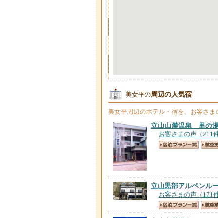
周辺の人気宿
美女平の
美女平
周辺のホテル・宿を、お客さま
立山山麓温泉 里の
お客さまの声（211
立山黒部アルペンル
お客さまの声（171