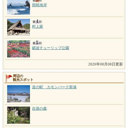
雨晴海岸
村上家
砺波チューリップ公園
2026年08月08日更新
周辺の
観光スポット
道の駅 カモンパーク新湊
自遊の森