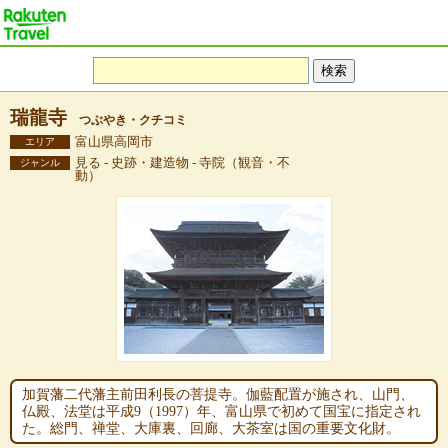
瑞龍寺
つぶやき・クチコミ
富山県高岡市
エリア
見る - 史跡・建造物 - 寺院（観音・不
ジャンル
動）
加賀藩二代藩主前田利長の菩提寺。伽藍配置が施され、山門、
仏殿、法堂は平成9（1997）年、富山県で初めて国宝に指定され
た。総門、禅堂、大庫裏、回廊、大茶室は国の重要文化財。