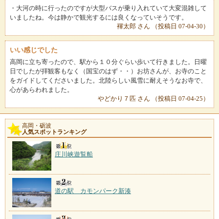
・大河の時に行ったのですが大型バスが乗り入れていて大変混雑して
いましたね。今は静かで観光するには良くなっていそうです。
褌太郎 さん （投稿日 07-04-30）
いい感じでした
高岡に立ち寄ったので、駅から１０分ぐらい歩いて行きました。日曜
日でしたが拝観客もなく（国宝のはず・・）お坊さんが、お寺のこと
をガイドしてくださいました。北陸らしい風雪に耐えそうなお寺で、
心があらわれました。
やどかり７匹 さん （投稿日 07-04-25）
高岡・砺波
人気スポットランキング
庄川峡遊覧船
道の駅 カモンパーク新湊