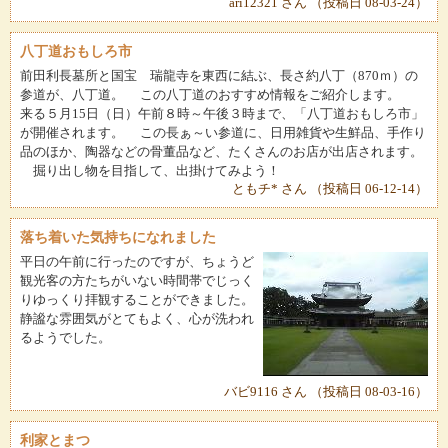
ari12321 さん （投稿日 08-03-24）
八丁道おもしろ市
前田利長墓所と国宝 瑞龍寺を東西に結ぶ、長さ約八丁（870ｍ）の
参道が、八丁道。 この八丁道のおすすめ情報をご紹介します。
来る５月15日（日）午前８時～午後３時まで、「八丁道おもしろ市」
が開催されます。 この長ぁ～い参道に、日用雑貨や生鮮品、手作り
品のほか、陶器などの骨董品など、たくさんのお店が出店されます。
掘り出し物を目指して、出掛けてみよう！
ともチ* さん （投稿日 06-12-14）
落ち着いた気持ちになれました
平日の午前に行ったのですが、ちょうど
観光客の方たちがいない時間帯でじっく
りゆっくり拝観することができました。
静謐な雰囲気がとてもよく、心が洗われ
るようでした。
バビ9116 さん （投稿日 08-03-16）
利家とまつ