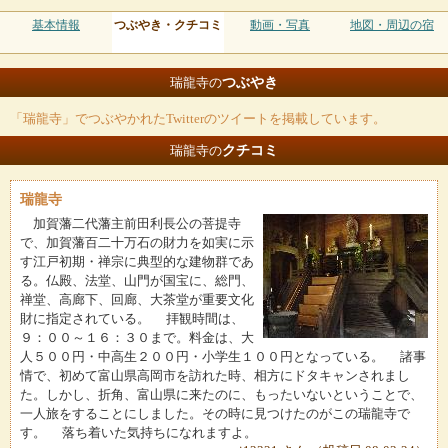
基本情報
つぶやき・クチコミ
動画・写真
地図・周辺の宿
つぶやき
瑞龍寺の
「瑞龍寺」でつぶやかれたTwitterのツイートを掲載しています。
クチコミ
瑞龍寺の
瑞龍寺
加賀藩二代藩主前田利長公の菩提寺
で、加賀藩百二十万石の財力を如実に示
す江戸初期・禅宗に典型的な建物群であ
る。仏殿、法堂、山門が国宝に、総門、
禅堂、高廊下、回廊、大茶堂が重要文化
財に指定されている。 拝観時間は、
９：００～１６：３０まで。料金は、大
人５００円・中高生２００円・小学生１００円となっている。 諸事
情で、初めて富山県高岡市を訪れた時、相方にドタキャンされまし
た。しかし、折角、富山県に来たのに、もったいないということで、
一人旅をすることにしました。その時に見つけたのがこの瑞龍寺で
す。 落ち着いた気持ちになれますよ。