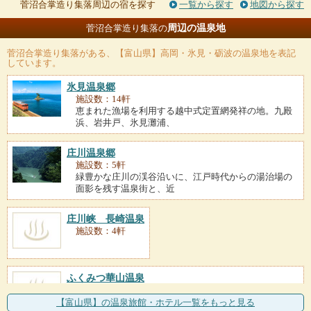
菅沼合掌造り集落周辺の宿を探す
一覧から探す
地図から探す
周辺の温泉地
菅沼合掌造り集落の
菅沼合掌造り集落
がある、【富山県】高岡・氷見・砺波の温泉地を表記
しています。
氷見温泉郷
施設数：14軒
恵まれた漁場を利用する越中式定置網発祥の地。九殿
浜、岩井戸、氷見灘浦、
庄川温泉郷
施設数：5軒
緑豊かな庄川の渓谷沿いに、江戸時代からの湯治場の
面影を残す温泉街と、近
庄川峡 長崎温泉
施設数：4軒
ふくみつ華山温泉
施設数：2軒
立山連峰を望む田園の高台に建つ一軒宿が湯元。のど
【富山県】の温泉旅館・ホテル一覧をもっと見る