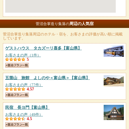
周辺の人気宿
菅沼合掌造り集落の
菅沼合掌造り集落
周辺のホテル・宿を、お客さまの評価が高い順に掲載
しています。
ゲストハウス タカズーリ喜多
【富山県】
お客さまの声（1件）
5
五箇山 旅館 よしのや＜富山県＞
【富山県】
お客さまの声（77件）
4.57
民宿 長ヨ門
【富山県】
お客さまの声（49件）
4.5