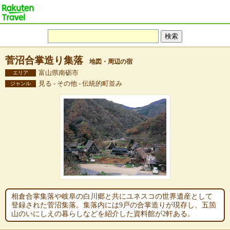
菅沼合掌造り集落
地図・周辺の宿
富山県南砺市
エリア
見る - その他 - 伝統的町並み
ジャンル
相倉合掌集落や岐阜の白川郷と共にユネスコの世界遺産として
登録された菅沼集落。集落内には9戸の合掌造りが現存し、五箇
山のいにしえの暮らしなどを紹介した資料館が2軒ある。