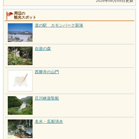
2026年08月09日更新
周辺の
観光スポット
道の駅 カモンパーク新湊
自遊の森
西勝寺の山門
庄川峡遊覧船
名水・瓜裂清水