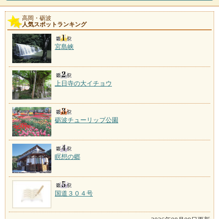
かな村の風景を見渡す展
高岡・砺波
川合田温泉
人気スポットランキング
施設数：1軒
宮島峡
上日寺の大イチョウ
砺波チューリップ公園
瞑想の郷
国道３０４号