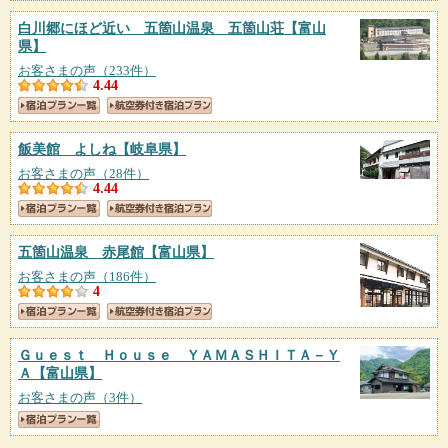
白川郷にほど近い 五箇山温泉 五箇山荘
【富山
県】
お客さまの声（233件）
4.44
飯美館 よしね
【岐阜県】
お客さまの声（28件）
4.44
五箇山温泉 赤尾館
【富山県】
お客さまの声（186件）
4
Ｇｕｅｓｔ Ｈｏｕｓｅ ＹＡＭＡＳＨＩＴＡ－Ｙ
Ａ
【富山県】
お客さまの声（3件）