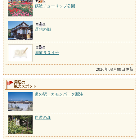
砺波チューリップ公園
瞑想の郷
国道３０４号
2026年08月09日更新
周辺の
観光スポット
道の駅 カモンパーク新湊
自遊の森