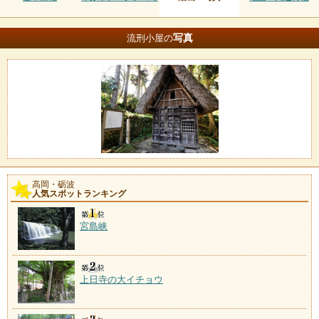
写真
流刑小屋の
高岡・砺波
人気スポットランキング
宮島峡
上日寺の大イチョウ