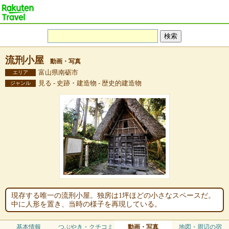
流刑小屋
動画・写真
富山県南砺市
エリア
見る - 史跡・建造物 - 歴史的建造物
ジャンル
現存する唯一の流刑小屋。独房は1坪ほどの小さなスペースだ。
中に人形を置き、当時の様子を再現している。
基本情報
つぶやき・クチコミ
動画・写真
地図・周辺の宿