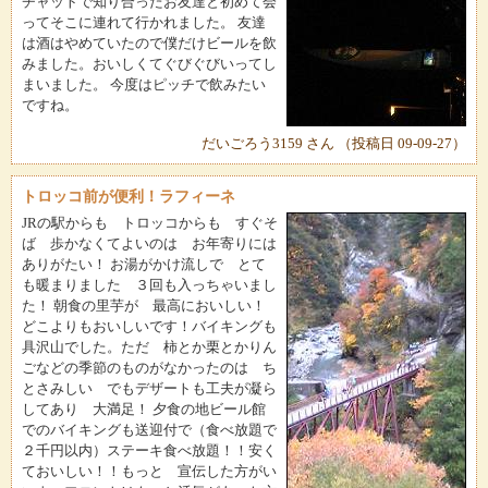
チャットで知り合ったお友達と初めて会
ってそこに連れて行かれました。 友達
は酒はやめていたので僕だけビールを飲
みました。おいしくてぐびぐびいってし
まいました。 今度はピッチで飲みたい
ですね。
だいごろう3159 さん （投稿日 09-09-27）
トロッコ前が便利！ラフィーネ
JRの駅からも トロッコからも すぐそ
ば 歩かなくてよいのは お年寄りには
ありがたい！ お湯がかけ流しで とて
も暖まりました ３回も入っちゃいまし
た！ 朝食の里芋が 最高においしい！
どこよりもおいしいです！バイキングも
具沢山でした。ただ 柿とか栗とかりん
ごなどの季節のものがなかったのは ち
とさみしい でもデザートも工夫が凝ら
してあり 大満足！ 夕食の地ビール館
でのバイキングも送迎付で（食べ放題で
２千円以内）ステーキ食べ放題！！安く
ておいしい！！もっと 宣伝した方がい