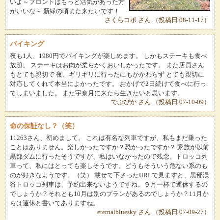
いよ～フロントはもっと活気があった方
がいいな～ 新緑の頃また来たいです！
さくらコポ さん （投稿日 08-11-17）
バイキング
夜も1人、1980円でバイキングが楽しめます。 しかもステーキも食べ
放題。 ステーキはお肉が柔らかくおいしかったです。 また店員さん
もとても親切で 夜、ギリギリに行ったにもかかわらず とても親切に
対応してくれて本当によかったです。 おかげで2日続けて食べに行っ
てしまいました。 また宇奈月に来たら生きたいと思います。
でぶぴか さん （投稿日 07-10-09）
命の保証なし？（笑）
11263さん、初めまして。 これは有名な列車ですが、私もまだ乗った
ことはありません。楽しかったですか？恐かったですか？ 家族が以前
黒部ダムに行ったそうですが、私はいなかったので残念。トロッコ列
車って、私にはとっても楽しそうです。どうもそういう危ない系のも
のが好きなようです。（笑） 載せて下さったURLで見ますと、黒部渓
谷トロッコ列車は、予約出来ないようですね。９月一杯で運休するの
でしょうか？それとも10月は別のプランがあるのでしょうか？11月か
らは運休と書いてありますね。
eternalbluesky さん （投稿日 07-09-27）