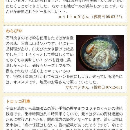
れている方、沢山おられました。 宿は素朴ながら美味しいご馳走をい
ただくことができました。 なかでも地ビールが美味しかったです。な
んだか表彰されたビールらしい・・。
ｃｈｉｒｕ９ さん （投稿日 08-03-22）
わらびや
石臼挽きのそば粉を使用したそばが自慢
のお店。写真は山菜ソバです。他にも一
品料理があり、白えびのかき揚げは絶品
でした！！！さくっとして香ばしくてめ
ちゃくちゃ美味しい！ ソバも普通に美
味しかったし、値段もリーズナブルで、
夜もそれなりに遅くまでやっているの
で、宇奈月温泉に行かれて夜ゴハンを何にしようか迷っている場合に
は、オススメです。地元のお客さんで賑っていました。
ササバラ さん （投稿日 07-12-05）
トロッコ列車
宇奈月温泉から黒部ダムの遥か手前の欅平まで２０キロくらいの狭軌
鉄道です。乗車時間は約２時間半くらいで、元々はダムの資材運搬の
ために敷設されたため、関西電力の経営となっています。遥か以前は
乗車券に「命の保証はしない」旨の記載があったそうですが、今はそ