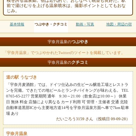
模を誇る温泉郷。宿は近代的で、おしなべて眺望も良好だ。駅
前で湯けむりを上げる温泉噴水は、撮影ポイントとしてもおな
じみ。
基本情報
つぶやき・クチコミ
動画・写真
地図・周辺の宿
つぶやき
宇奈月温泉の
「宇奈月温泉」でつぶやかれたTwitterのツイートを掲載しています。
クチコミ
宇奈月温泉の
道の駅 うなづき
「宇奈月麦酒館」では、ドイツ仕込みの生ビール醸造工場とレストラ
ンを完備。できたての地ビールとランチバイキングが味わえる。 TEL
0765-65-2277 営業期間 通年 9:30～21:00（飲食店は10:00～） 休業
日 無休 料金 店舗により異なる カード利用 可 管理・主催者 交通 北陸
自動車道黒部ICから主要地方道14号を宇奈月温泉方面へ車で7km 駐車
場 あり
だいごろう3159 さん （投稿日 09-09-28）
宇奈月温泉