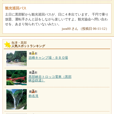
観光巡回バス
土日に黒部駅から観光巡回バスが、日に４本出ています。 千円で乗り
放題、運転手さんと話をしながら楽しいですよ。観光協会へ問い合わ
せを、あまり知られていないみたい。
jura00 さん （投稿日 06-11-12）
魚津・黒部
人気スポットランキング
吉峰キャンプ場・ＢＢＱ場
黒部峡谷トロッコ電車（黒部
峡谷鉄道）
称名滝