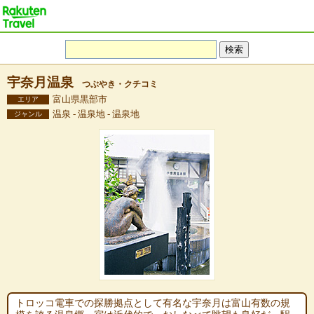
宇奈月温泉
つぶやき・クチコミ
富山県黒部市
エリア
温泉 - 温泉地 - 温泉地
ジャンル
トロッコ電車での探勝拠点として有名な宇奈月は富山有数の規