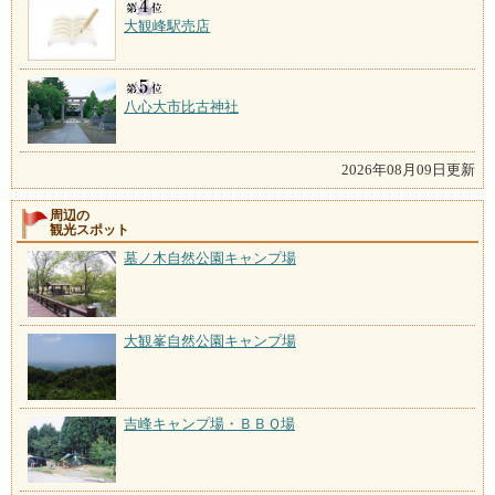
大観峰駅売店
八心大市比古神社
2026年08月09日更新
周辺の
観光スポット
墓ノ木自然公園キャンプ場
大観峯自然公園キャンプ場
吉峰キャンプ場・ＢＢＱ場