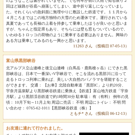
のようなことは書かれていません。でも何年か前の大雨で知る限り２
回ほど線路が谷底へ崩落してしまい、途中折り返しになっていまし
た。それくらいの急斜面に無理やりに敷設した鉄道です。１１月から
４月ころまではこの地方独特の大雪のため運休です。運行されている
真夏であっても長袖の上着を持参して乗車したほうが良いかと思いま
すが、ちゃんと指定席もあり、そちらには壁も窓もついているので、
いわゆるトロッコの荷物のように乗車する必要はありません。興味の
ある方は乗車してみるのも一興かと思います。
11263 さん （投稿日 07-05-13）
富山県黒部峡谷
北アルプス立山連峰と後立山連峰（白馬岳・鹿島槍ヶ岳）にできた黒
部峡谷は、日本で一番深いV字峡谷で、そこを流れる黒部川に沿って
走るトロッコ列車に乗れば、美しい大自然のパノラマを堪能すること
ができます。 交通： 【お車】北陸自動車道「黒部IC」より約20分、
宇奈月温泉駅より黒部峡谷鉄道に乗換え 【鉄道】富山地方鉄道「宇奈
月駅」より黒部渓谷鉄道で約1時間30分 駐車場： 有（有料） 例年の見
頃： 10月下旬～11月上旬 周辺に売店： 不明 周辺にトイレ： 不明 問
い合わせ： 0765-62-1011【黒部峡谷鉄道（株）】
ともチ* さん （投稿日 06-12-13）
お友達に連れて行かれました。