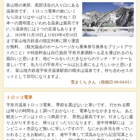
富山県の東部、黒部渓谷の入り口にある
温泉街です。 トロッコ電車の旅にいく
なら泊まりはやっぱりここですね！ 日
本一の透明度といわれる温泉は最高です
(^_^) 温泉街には２つの足湯もあります
よ。 H18年11月10日よりH19年4月10日
まで富山地方鉄道の指定列車に限り運賃
が無料。（観光協会のホームページから乗車券引換券をプリントアウ
トのこと）※特急料金は自己負担 宇奈月麦酒館へも足を運ばれるのも
面白いと思います。地ビールをいただきながらのランチ・ディナーも
楽しいです。缶入りの宇奈月ビールはお土産にもよろしいかと思いま
す。 富山地方鉄道宇奈月温泉駅前の噴水は温泉です。待ち合わせスポ
ットとして目印になりますよ。
雪まくら さん （投稿日 08-04-01）
トロッコ電車
宇奈月温泉トロッコ電車。 季節を選ばないと寒いです。 行かれる際
は帰りの時間をよく調べておかないと、電車なかなかきません。 あと
観光シーズンはトロッコ満員です。 景色は最高ですが、行きしなに盛
り上がりすぎると、帰りはぐったりになります。 道中停車駅には コ
ンビニｏｒ売店など無いに等しいですので、なにかお弁当を持ってい
かれることをお勧めします。 途中下車して渓流みながら記念写真とら