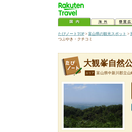
たびノートTOP
>
富山県の観光スポット
>
つぶやき・クチコミ
大観峯自然
富山県中新川郡立山
エリア