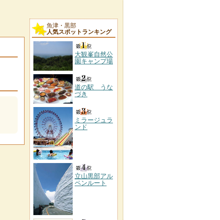
魚津・黒部
人気スポットランキング
大観峯自然公
園キャンプ場
道の駅 うな
づき
ミラージュラ
ンド
立山黒部アル
ペンルート