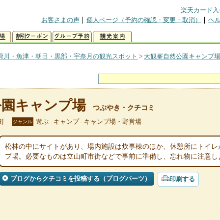
楽天カード入
お客さまの声
個人ページ（予約の確認・変更・取消）
ヘ
滑川・魚津・朝日・黒部・宇奈月の観光スポット
>
大観峯自然公園キャンプ
公園キャンプ場
つぶやき・クチコミ
町
遊ぶ - キャンプ - キャンプ場・野営場
ジャンル
松林の中にサイトがあり、場内施設は炊事棟のほか、休憩所にトイレ
プ場。必要なものは立山町市街などで事前に準備し、忘れ物に注意し
ブログからクチコミを投稿する（ブログパーツ）
印刷する