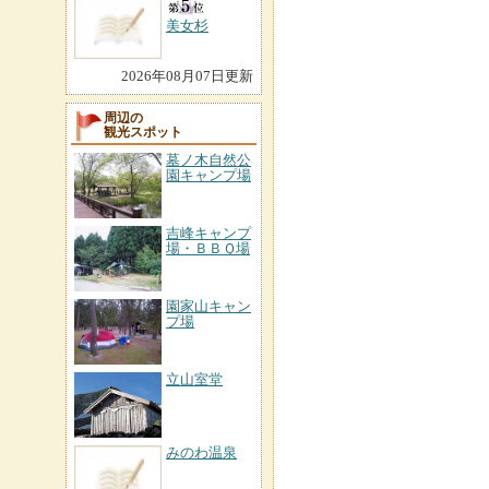
美女杉
2026年08月07日更新
周辺の
観光スポット
墓ノ木自然公
園キャンプ場
吉峰キャンプ
場・ＢＢＱ場
園家山キャン
プ場
立山室堂
みのわ温泉