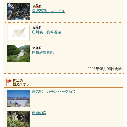
長坂不動の大つばき
庄川峡 長崎温泉
庄川峡遊覧船
2026年08月06日更新
周辺の
観光スポット
道の駅 カモンパーク新湊
自遊の森