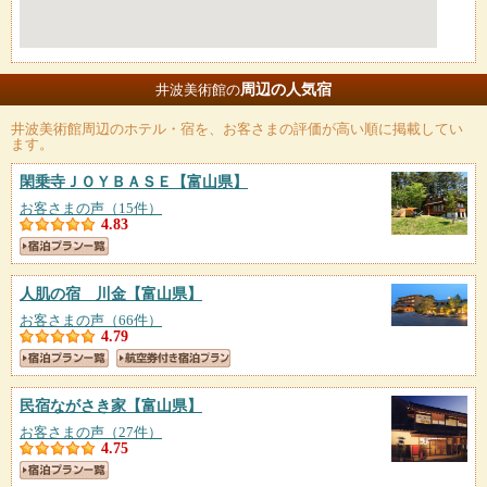
周辺の人気宿
井波美術館の
井波美術館
周辺のホテル・宿を、お客さまの評価が高い順に掲載してい
ます。
閑乗寺ＪＯＹＢＡＳＥ
【富山県】
お客さまの声（15件）
4.83
人肌の宿 川金
【富山県】
お客さまの声（66件）
4.79
民宿ながさき家
【富山県】
お客さまの声（27件）
4.75