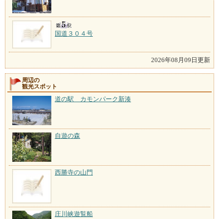
国道３０４号
2026年08月09日更新
周辺の
観光スポット
道の駅 カモンパーク新湊
自遊の森
西勝寺の山門
庄川峡遊覧船