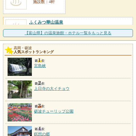
施設数：4軒
ふくみつ華山温泉
施設数：2軒
立山連峰を望む田園の高台に建つ一軒宿が湯元。のど
【富山県】の温泉旅館・ホテル一覧をもっと見る
かな村の風景を見渡す展
高岡・砺波
川合田温泉
人気スポットランキング
施設数：1軒
宮島峡
上日寺の大イチョウ
砺波チューリップ公園
瞑想の郷