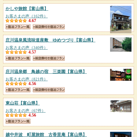
かしや旅館
【富山県】
お客さまの声（162件）
4.67
庄川温泉風流味道座敷 ゆめつづり
【富山県】
お客さまの声（340件）
4.57
庄川温泉郷 鳥越の宿 三楽園
【富山県】
お客さまの声（821件）
4.56
東山荘
【富山県】
お客さまの声（67件）
4.56
越中井波 町屋旅館 古香里庵
【富山県】