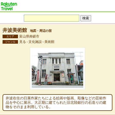
井波美術館
地図・周辺の宿
富山県南砺市
エリア
見る - 文化施設 - 美術館
ジャンル
井波在住の日展作家たちによる絵画や版画、彫像などの芸術作
品を中心に展示。大正期に建てられた旧北陸銀行の石造りの建
物をそのまま利用している。