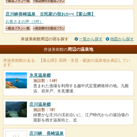
庄川峡長崎温泉 古民家の宿おかべ
【富山県】
お客さまの声（3件）
井波美術館周辺の宿を探す
一覧から探す
地図から探す
周辺の温泉地
井波美術館の
井波美術館
がある、【富山県】高岡・氷見・砺波の温泉地を表記してい
ます。
氷見温泉郷
施設数：14軒
恵まれた漁場を利用する越中式定置網発祥の地。九殿
浜、岩井戸、氷見灘浦、
庄川温泉郷
施設数：5軒
緑豊かな庄川の渓谷沿いに、江戸時代からの湯治場の
面影を残す温泉街と、近
庄川峡 長崎温泉