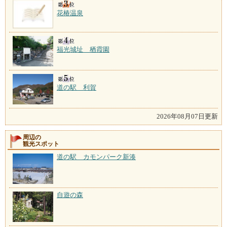
花椿温泉
福光城址 栖霞園
道の駅 利賀
2026年08月07日更新
周辺の
観光スポット
道の駅 カモンパーク新湊
自遊の森