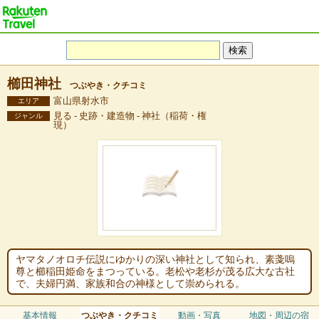
櫛田神社
つぶやき・クチコミ
富山県射水市
エリア
見る - 史跡・建造物 - 神社（稲荷・権
ジャンル
現）
ヤマタノオロチ伝説にゆかりの深い神社として知られ、素戔嗚
尊と櫛稲田姫命をまつっている。老松や老杉が茂る広大な古社
で、夫婦円満、家族和合の神様として崇められる。
基本情報
つぶやき・クチコミ
動画・写真
地図・周辺の宿