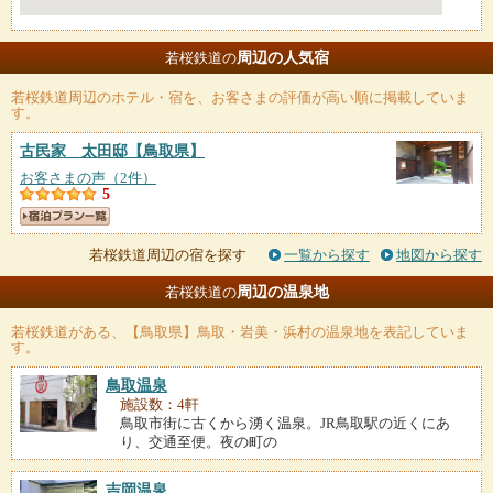
周辺の人気宿
若桜鉄道の
若桜鉄道
周辺のホテル・宿を、お客さまの評価が高い順に掲載していま
す。
古民家 太田邸
【鳥取県】
お客さまの声（2件）
5
若桜鉄道周辺の宿を探す
一覧から探す
地図から探す
周辺の温泉地
若桜鉄道の
若桜鉄道
がある、【鳥取県】鳥取・岩美・浜村の温泉地を表記していま
す。
鳥取温泉
施設数：4軒
鳥取市街に古くから湧く温泉。JR鳥取駅の近くにあ
り、交通至便。夜の町の
吉岡温泉