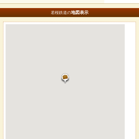
地図
表示
若桜鉄道の