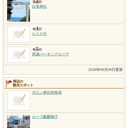
白兎神社
らくだや
用瀬パーキングエリア
2026年08月09日更新
周辺の
観光スポット
大江ノ郷自然牧場
ループ麒麟獅子