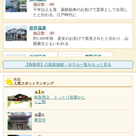
施設数：4軒
千年以上も昔、薬師如来のお告げで霊泉として出現し
たと伝わる。江戸時代に
岩井温泉
施設数：2軒
約1300年前、巫女のお告げで発見されたと伝わり、山
陰最古ともいわれる
浜村温泉
鹿野温泉
施設数：1軒
施設数：1軒
【鳥取県】の温泉旅館・ホテル一覧をもっと見る
鳥取
人気スポットランキング
鳥取県立 とっとり賀露かに
っこ館
摩尼寺